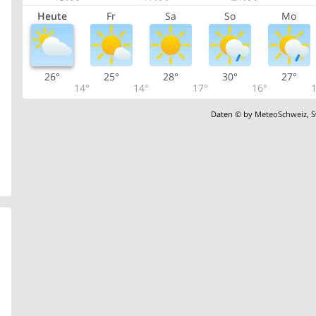
Heute
Fr
Sa
So
Mo
26°
25°
28°
30°
27°
14°
14°
17°
16°
1
Daten © by
MeteoSchweiz
,
S