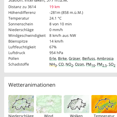
Station: Interlaken, 577 m.ü.M.
Distanz zu 3614
19 km
Höhendifferenz
-281m (858 m.ü.M.)
Temperatur
24.1 °C
Sonnenschein
8 von 10 min
Niederschläge
0 mm/h
Windgeschwindigkeit
8 km/h
aus NW
Böenspitze
14 km/h
Luftfeuchtigkeit
67%
Luftdruck
954 hPa
Pollen
Erle
,
Birke
,
Gräser
,
Beifuss
,
Ambrosia
Schadstoffe
NH
,
CO
,
NO
,
Ozon
,
PM
,
PM
,
SO
3
2
10
2.5
2
Wetteranimationen
Niederschläge
Wind
Wolken
Temperatur