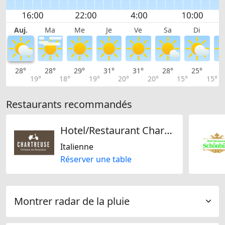
Auj.
Ma
Me
Je
Ve
Sa
Di
28°
28°
29°
31°
31°
28°
25°
2
19°
18°
19°
20°
20°
15°
15°
Restaurants recommandés
Hotel/Restaurant Chartreuse AG
Italienne
Réserver une table
Montrer radar de la pluie