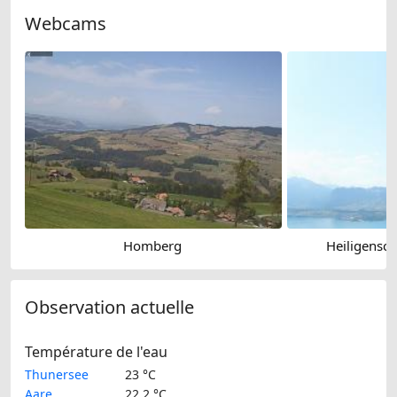
Webcams
Homberg
Heiligensc
Observation actuelle
Température de l'eau
Thunersee
23 °C
Aare
22.2 °C