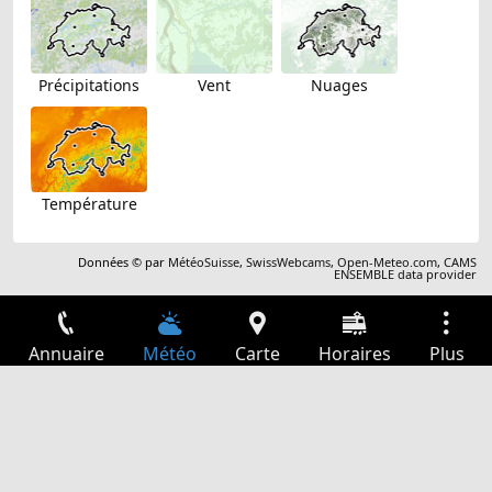
Précipitations
Vent
Nuages
Température
Données © par
MétéoSuisse
,
SwissWebcams
,
Open-Meteo.com
,
CAMS
ENSEMBLE data provider
Annuaire
Météo
Carte
Horaires
Plus
Connexion
Services