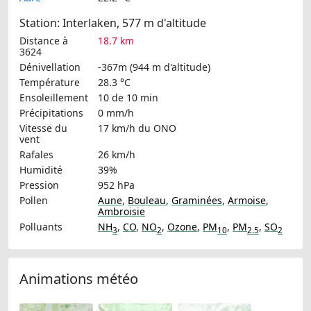
Station: Interlaken, 577 m d'altitude
Distance à
18.7 km
3624
Dénivellation
-367m (944 m d'altitude)
Température
28.3 °C
Ensoleillement
10 de 10 min
Précipitations
0 mm/h
Vitesse du
17 km/h
du ONO
vent
Rafales
26 km/h
Humidité
39%
Pression
952 hPa
Pollen
Aune
,
Bouleau
,
Graminées
,
Armoise
,
Ambroisie
Polluants
NH
,
CO
,
NO
,
Ozone
,
PM
,
PM
,
SO
3
2
10
2.5
2
Animations météo