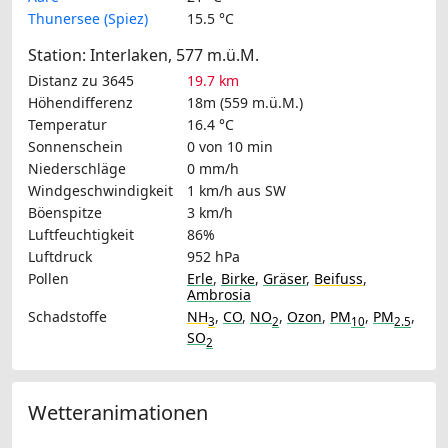
Thunersee (Spiez)
15.5 °C
Station: Interlaken, 577 m.ü.M.
Distanz zu 3645
19.7 km
Höhendifferenz
18m (559 m.ü.M.)
Temperatur
16.4 °C
Sonnenschein
0 von 10 min
Niederschläge
0 mm/h
Windgeschwindigkeit
1 km/h
aus SW
Böenspitze
3 km/h
Luftfeuchtigkeit
86%
Luftdruck
952 hPa
Pollen
Erle
,
Birke
,
Gräser
,
Beifuss
,
Ambrosia
Schadstoffe
NH
,
CO
,
NO
,
Ozon
,
PM
,
PM
,
3
2
10
2.5
SO
2
Wetteranimationen