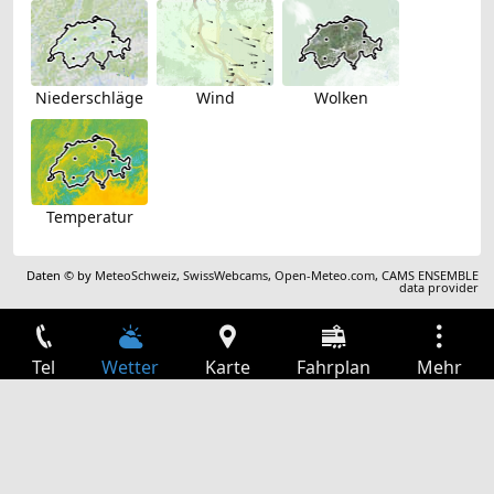
Niederschläge
Wind
Wolken
Temperatur
Daten © by
MeteoSchweiz
,
SwissWebcams
,
Open-Meteo.com
,
CAMS ENSEMBLE
data provider
Tel
Wetter
Karte
Fahrplan
Mehr
Anmelden
Dienste