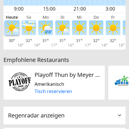
Heute
So
Mo
Di
Mi
Do
Fr
30°
32°
31°
31°
31°
32°
32°
3
18°
18°
17°
16°
17°
18°
18°
Empfohlene Restaurants
Playoff Thun by Meyer Gastro & Event GmbH
Amerikanisch
Tisch reservieren
Regenradar anzeigen