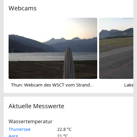
Webcams
Thun: Webcam des WSCT vom Strandbad
Lake 
Aktuelle Messwerte
Wassertemperatur
Thunersee
22.8 °C
Aare
21 °C