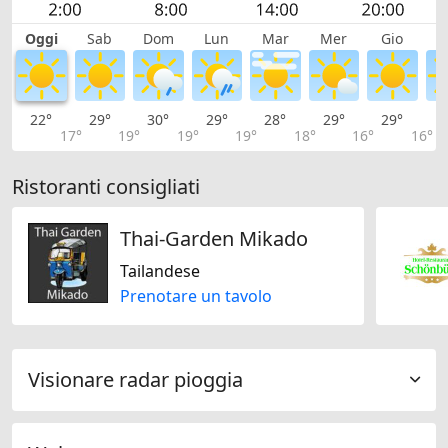
Oggi
Sab
Dom
Lun
Mar
Mer
Gio
V
22°
29°
30°
29°
28°
29°
29°
2
17°
19°
19°
19°
18°
16°
16°
Ristoranti consigliati
Thai-Garden Mikado
Tailandese
Prenotare un tavolo
Visionare radar pioggia