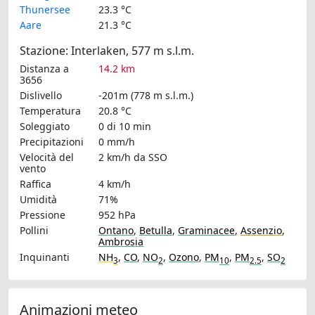
Thunersee
23.3 °C
Aare
21.3 °C
Stazione: Interlaken, 577 m s.l.m.
Distanza a
14.2 km
3656
Dislivello
-201m (778 m s.l.m.)
Temperatura
20.8 °C
Soleggiato
0 di 10 min
Precipitazioni
0 mm/h
Velocità del
2 km/h
da SSO
vento
Raffica
4 km/h
Umidità
71%
Pressione
952 hPa
Pollini
Ontano
,
Betulla
,
Graminacee
,
Assenzio
,
Ambrosia
Inquinanti
NH
,
CO
,
NO
,
Ozono
,
PM
,
PM
,
SO
3
2
10
2.5
2
Animazioni meteo