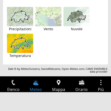
Precipitazioni
Vento
Nuvole
Temperatura
Dati © by
MeteoSvizzera
,
SwissWebcams
,
Open-Meteo.com
,
CAMS ENSEMBLE
data provider
Elenco
Meteo
Mappa
Orario
Più
Accesso