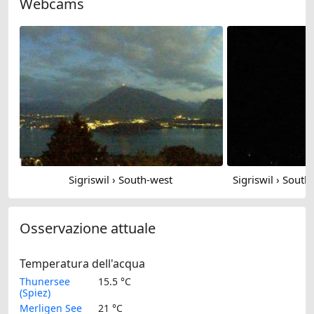
Webcams
Sigriswil › South-west
Osservazione attuale
Temperatura dell'acqua
Thunersee
15.5 °C
(Spiez)
Merligen See
21 °C