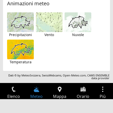
Animazioni meteo
Precipitazioni
Vento
Nuvole
Temperatura
Dati © by
MeteoSvizzera
,
SwissWebcams
,
Open-Meteo.com
,
CAMS ENSEMBLE
data provider
Elenco
Meteo
Mappa
Orario
Più
Accesso