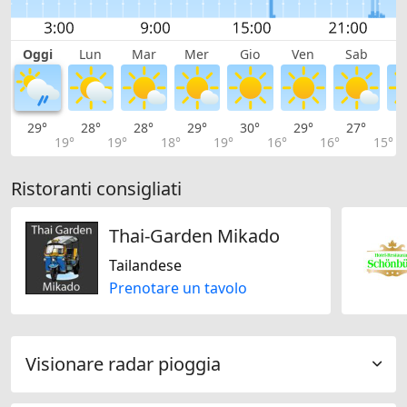
Oggi
Lun
Mar
Mer
Gio
Ven
Sab
D
29°
28°
28°
29°
30°
29°
27°
2
19°
19°
18°
19°
16°
16°
15°
Ristoranti consigliati
Thai-Garden Mikado
Tailandese
Prenotare un tavolo
Visionare radar pioggia