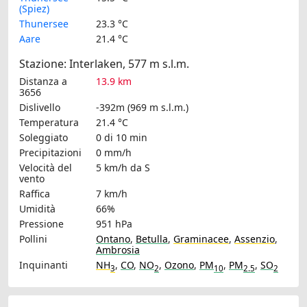
(Spiez)
Thunersee
23.3 °C
Aare
21.4 °C
Stazione: Interlaken, 577 m s.l.m.
Distanza a
13.9 km
3656
Dislivello
-392m (969 m s.l.m.)
Temperatura
21.4 °C
Soleggiato
0 di 10 min
Precipitazioni
0 mm/h
Velocità del
5 km/h
da S
vento
Raffica
7 km/h
Umidità
66%
Pressione
951 hPa
Pollini
Ontano
,
Betulla
,
Graminacee
,
Assenzio
,
Ambrosia
Inquinanti
NH
,
CO
,
NO
,
Ozono
,
PM
,
PM
,
SO
3
2
10
2.5
2