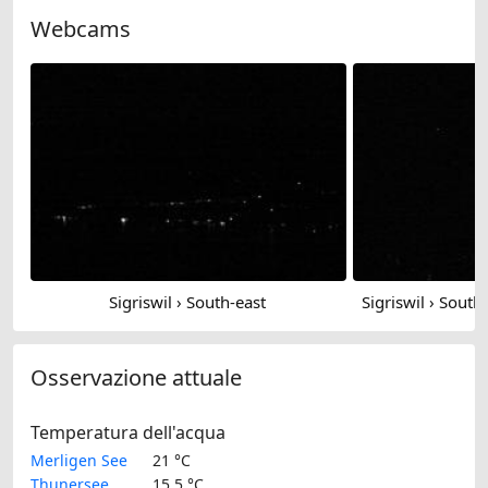
Webcams
Sigriswil › South-east
Osservazione attuale
Temperatura dell'acqua
Merligen See
21 °C
Thunersee
15.5 °C