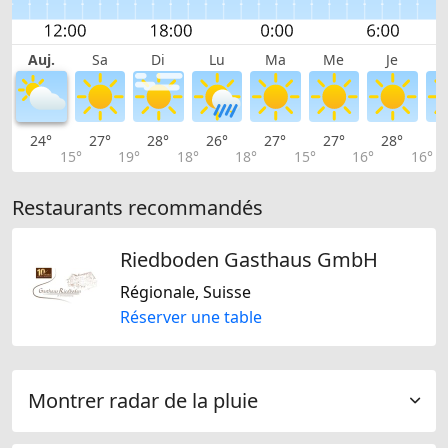
Auj.
Sa
Di
Lu
Ma
Me
Je
24°
27°
28°
26°
27°
27°
28°
2
15°
19°
18°
18°
15°
16°
16°
Restaurants recommandés
Riedboden Gasthaus GmbH
Régionale, Suisse
Réserver une table
Montrer radar de la pluie