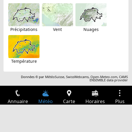
Précipitations
Vent
Nuages
Température
Données © par
MétéoSuisse
,
SwissWebcams
,
Open-Meteo.com
,
CAMS
ENSEMBLE data provider
Annuaire
Météo
Carte
Horaires
Plus
Connexion
Services