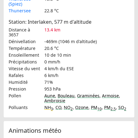
(Spiez)
Thunersee
22.8 °C
Station: Interlaken, 577 m d'altitude
Distance à
13.4 km
3657
Dénivellation
-469m (1046 m d'altitude)
Température
20.6 °C
Ensoleillement
10 de 10 min
Précipitations
0 mm/h
Vitesse du vent
4 km/h
du ESE
Rafales
6 km/h
Humidité
71%
Pression
953 hPa
Pollen
Aune
,
Bouleau
,
Graminées
,
Armoise
,
Ambroisie
Polluants
NH
,
CO
,
NO
,
Ozone
,
PM
,
PM
,
SO
3
2
10
2.5
2
Animations météo