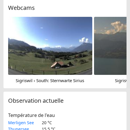
Webcams
Sigriswil › South: Sternwarte Sirius
Sigrisw
Observation actuelle
Température de l'eau
Merligen See
20 °C
Thunersee
15.5 °C