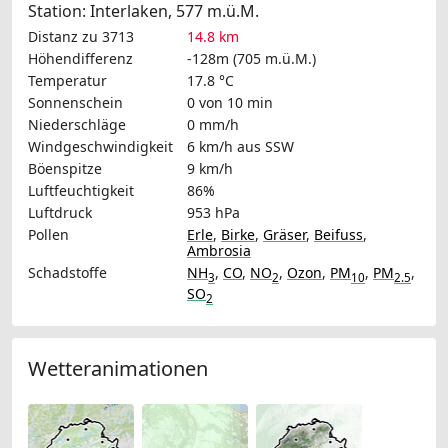
Station: Interlaken, 577 m.ü.M.
Distanz zu 3713
14.8 km
Höhendifferenz
-128m (705 m.ü.M.)
Temperatur
17.8 °C
Sonnenschein
0 von 10 min
Niederschläge
0 mm/h
Windgeschwindigkeit
6 km/h
aus SSW
Böenspitze
9 km/h
Luftfeuchtigkeit
86%
Luftdruck
953 hPa
Pollen
Erle
,
Birke
,
Gräser
,
Beifuss
,
Ambrosia
Schadstoffe
NH
,
CO
,
NO
,
Ozon
,
PM
,
PM
,
3
2
10
2.5
SO
2
Wetteranimationen