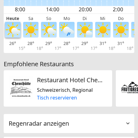
Heute
Sa
So
Mo
Di
Mi
Do
26°
28°
29°
28°
29°
31°
31°
3
15°
18°
17°
17°
17°
18°
18°
Empfohlene Restaurants
Restaurant Hotel Chemihütte
Schweizerisch, Regional
Tisch reservieren
Regenradar anzeigen