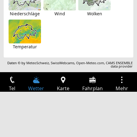
Niederschläge
Wind
Wolken
Temperatur
Daten © by
MeteoSchweiz
,
SwissWebcams
,
Open-Meteo.com
,
CAMS ENSEMBLE
data provider
Tel
Wetter
Karte
Fahrplan
Mehr
Anmelden
Dienste
Abfahrtstabelle