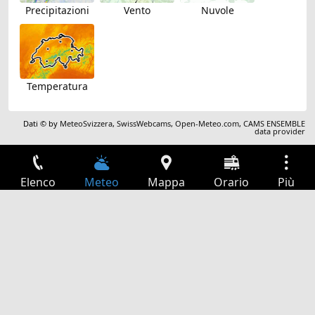
Precipitazioni
Vento
Nuvole
Temperatura
Dati © by
MeteoSvizzera
,
SwissWebcams
,
Open-Meteo.com
,
CAMS ENSEMBLE
data provider
Elenco
Meteo
Mappa
Orario
Più
Accesso
Servizi
Tabella partenze
Tempo libero