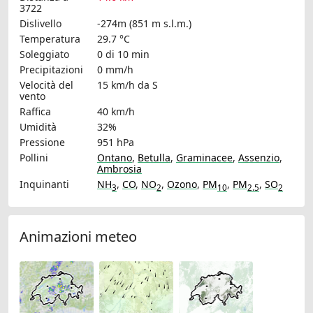
3722
Dislivello
-274m (851 m s.l.m.)
Temperatura
29.7 °C
Soleggiato
0 di 10 min
Precipitazioni
0 mm/h
Velocità del
15 km/h
da S
vento
Raffica
40 km/h
Umidità
32%
Pressione
951 hPa
Pollini
Ontano
,
Betulla
,
Graminacee
,
Assenzio
,
Ambrosia
Inquinanti
NH
,
CO
,
NO
,
Ozono
,
PM
,
PM
,
SO
3
2
10
2.5
2
Animazioni meteo