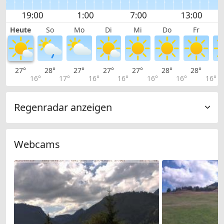
Heute
So
Mo
Di
Mi
Do
Fr
27°
28°
27°
27°
27°
28°
28°
2
16°
17°
16°
16°
16°
16°
16°
Regenradar anzeigen
Webcams