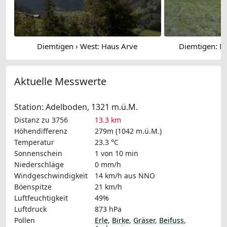
Diemtigen › West: Haus Arve
Diemtigen: N
Aktuelle Messwerte
Station: Adelboden, 1321 m.ü.M.
Distanz zu 3756
13.3 km
Höhendifferenz
279m (1042 m.ü.M.)
Temperatur
23.3 °C
Sonnenschein
1 von 10 min
Niederschläge
0 mm/h
Windgeschwindigkeit
14 km/h
aus NNO
Böenspitze
21 km/h
Luftfeuchtigkeit
49%
Luftdruck
873 hPa
Pollen
Erle
,
Birke
,
Gräser
,
Beifuss
,