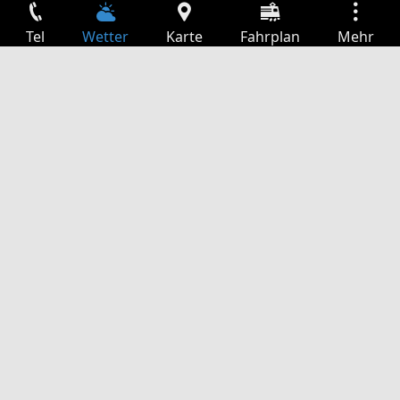
Tel
Wetter
Karte
Fahrplan
Mehr
Anmelden
Dienste
Abfahrtstabelle
Freizeit
TV-Programm
Kinoprogramm
Websuche
App