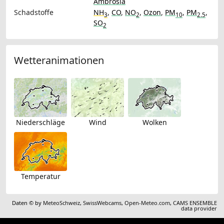
Ambrosia
Schadstoffe
NH
,
CO
,
NO
,
Ozon
,
PM
,
PM
,
3
2
10
2.5
SO
2
Wetteranimationen
Niederschläge
Wind
Wolken
Temperatur
Daten © by
MeteoSchweiz
,
SwissWebcams
,
Open-Meteo.com
,
CAMS ENSEMBLE
data provider