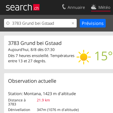
Annuaire
Météo
Votre inscription
Contact
Centre clients
Conditions d’
Mentions Légales
Protection 
3783 Grund bei Gstaad
Aujourd'hui, 8/8 dès 07:30
15°
Dès 7 heures ensoleillé. Températures
entre 13 et 27 degrés.
Observation actuelle
Station: Montana, 1423 m d'altitude
Distance à
21.9 km
3783
Dénivellation
347m (1076 m d'altitude)