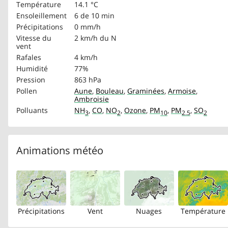
Température
14.1 °C
Ensoleillement
6 de 10 min
Précipitations
0 mm/h
Vitesse du
2 km/h
du N
vent
Rafales
4 km/h
Humidité
77%
Pression
863 hPa
Pollen
Aune
,
Bouleau
,
Graminées
,
Armoise
,
Ambroisie
Polluants
NH
,
CO
,
NO
,
Ozone
,
PM
,
PM
,
SO
3
2
10
2.5
2
Animations météo
Précipitations
Vent
Nuages
Température