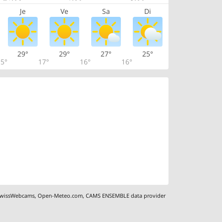
Je
Ve
Sa
Di
29°
29°
27°
25°
5°
17°
16°
16°
wissWebcams
,
Open-Meteo.com
,
CAMS ENSEMBLE data provider