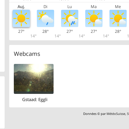
Auj.
Di
Lu
Ma
Me
27°
28°
27°
27°
28°
14°
14°
14°
14°
1
Webcams
Gstaad: Eggli
Données © par
MétéoSuisse
,
S