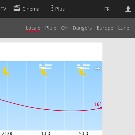
 TV
Cinéma
Plus
FR
Locale
Pluie
CH
Dangers
Europe
Lune
es
Web
Apps