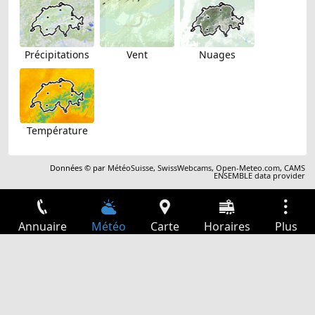
Précipitations
Vent
Nuages
Température
Données © par
MétéoSuisse
,
SwissWebcams
,
Open-Meteo.com
,
CAMS
ENSEMBLE data provider
Annuaire
Météo
Carte
Horaires
Plus
Connexion
Services