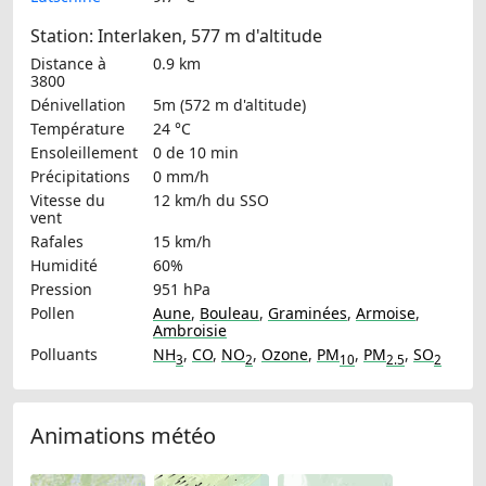
Station: Interlaken, 577 m d'altitude
Distance à
0.9 km
3800
Dénivellation
5m (572 m d'altitude)
Température
24 °C
Ensoleillement
0 de 10 min
Précipitations
0 mm/h
Vitesse du
12 km/h
du SSO
vent
Rafales
15 km/h
Humidité
60%
Pression
951 hPa
Pollen
Aune
,
Bouleau
,
Graminées
,
Armoise
,
Ambroisie
Polluants
NH
,
CO
,
NO
,
Ozone
,
PM
,
PM
,
SO
3
2
10
2.5
2
Animations météo