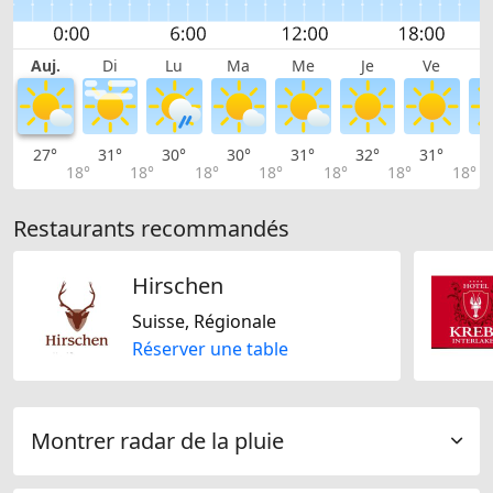
Auj.
Di
Lu
Ma
Me
Je
Ve
27°
31°
30°
30°
31°
32°
31°
3
18°
18°
18°
18°
18°
18°
18°
Restaurants recommandés
Hirschen
Suisse, Régionale
Réserver une table
Montrer radar de la pluie