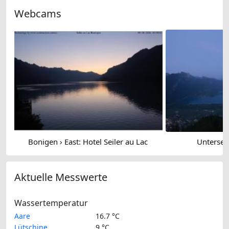
Webcams
Bonigen › East: Hotel Seiler au Lac
Untersee
Aktuelle Messwerte
Wassertemperatur
Aare
16.7 °C
Lütschine
9 °C