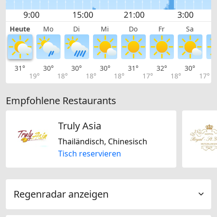
Heute
Mo
Di
Mi
Do
Fr
Sa
31°
30°
30°
30°
31°
32°
30°
2
19°
18°
18°
18°
17°
18°
17°
Empfohlene Restaurants
Truly Asia
Thailändisch, Chinesisch
Tisch reservieren
Regenradar anzeigen