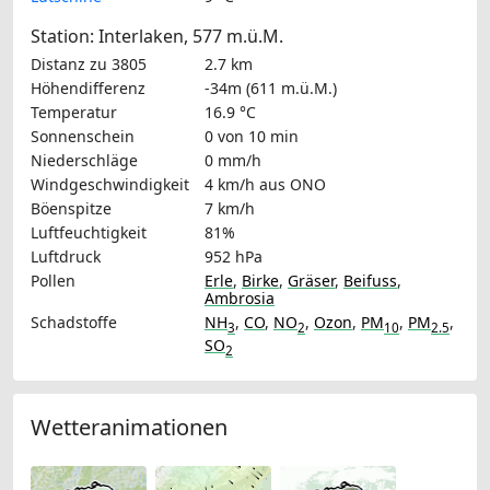
Station: Interlaken, 577 m.ü.M.
Distanz zu 3805
2.7 km
Höhendifferenz
-34m (611 m.ü.M.)
Temperatur
16.9 °C
Sonnenschein
0 von 10 min
Niederschläge
0 mm/h
Windgeschwindigkeit
4 km/h
aus ONO
Böenspitze
7 km/h
Luftfeuchtigkeit
81%
Luftdruck
952 hPa
Pollen
Erle
,
Birke
,
Gräser
,
Beifuss
,
Ambrosia
Schadstoffe
NH
,
CO
,
NO
,
Ozon
,
PM
,
PM
,
3
2
10
2.5
SO
2
Wetteranimationen