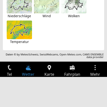
Niederschläge
Wind
Wolken
Temperatur
Daten © by
MeteoSchweiz
,
SwissWebcams
,
Open-Meteo.com
,
CAMS ENSEMBLE
data provider
Tel
Wetter
Karte
Fahrplan
Mehr
Anmelden
Dienste