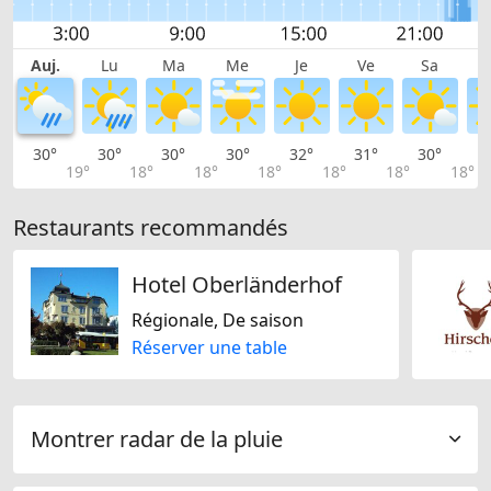
Auj.
Lu
Ma
Me
Je
Ve
Sa
30°
30°
30°
30°
32°
31°
30°
2
19°
18°
18°
18°
18°
18°
18°
Restaurants recommandés
Hotel Oberländerhof
Régionale, De saison
Réserver une table
Montrer radar de la pluie