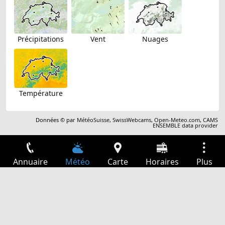
Précipitations
Vent
Nuages
Température
Données © par
MétéoSuisse
,
SwissWebcams
,
Open-Meteo.com
,
CAMS
ENSEMBLE data provider
Annuaire
Météo
Carte
Horaires
Plus
Connexion
Services