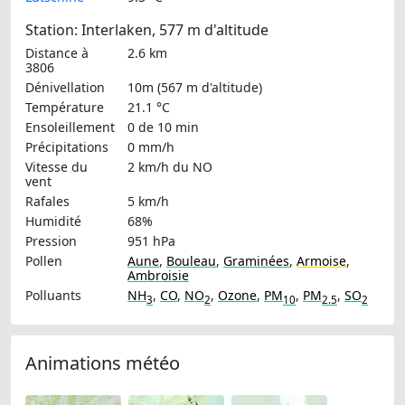
Station: Interlaken, 577 m d'altitude
Distance à
2.6 km
3806
Dénivellation
10m (567 m d'altitude)
Température
21.1 °C
Ensoleillement
0 de 10 min
Précipitations
0 mm/h
Vitesse du
2 km/h
du NO
vent
Rafales
5 km/h
Humidité
68%
Pression
951 hPa
Pollen
Aune
,
Bouleau
,
Graminées
,
Armoise
,
Ambroisie
Polluants
NH
,
CO
,
NO
,
Ozone
,
PM
,
PM
,
SO
3
2
10
2.5
2
Animations météo