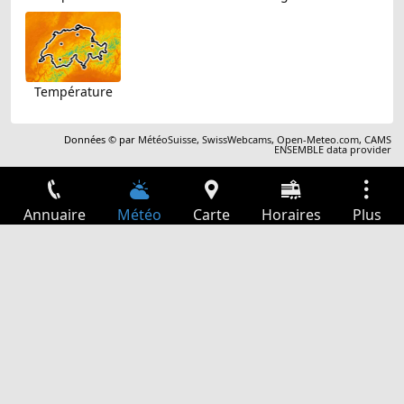
Température
Données © par
MétéoSuisse
,
SwissWebcams
,
Open-Meteo.com
,
CAMS
ENSEMBLE data provider
Annuaire
Météo
Carte
Horaires
Plus
Connexion
Services
Départs
Loisir