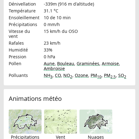
Dénivellation
-339m (916 m d'altitude)
Température
31.1 °C
Ensoleillement
10 de 10 min
Précipitations
0 mm/h
Vitesse du
15 km/h
du OSO
vent
Rafales
23 km/h
Humidité
33%
Pression
0 hPa
Pollen
Aune
,
Bouleau
,
Graminées
,
Armoise
,
Ambroisie
Polluants
NH
,
CO
,
NO
,
Ozone
,
PM
,
PM
,
SO
3
2
10
2.5
2
Animations météo
Précipitations
Vent
Nuages