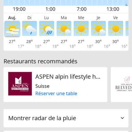
Auj.
Di
Lu
Ma
Me
Je
Ve
27°
28°
27°
27°
27°
30°
30°
2
17°
18°
18°
18°
18°
16°
16°
Restaurants recommandés
ASPEN alpin lifestyle hotel
Suisse
Réserver une table
Montrer radar de la pluie