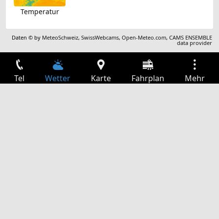
Temperatur
Daten © by
MeteoSchweiz
,
SwissWebcams
,
Open-Meteo.com
,
CAMS ENSEMBLE
data provider
Tel
Wetter
Karte
Fahrplan
Mehr
Anmelden
Dienste
Abfahrtstabelle
Freizeit
TV-Programm
Kinoprogramm