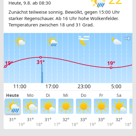
Heute, 9.8. ab 08:30
Zunächst teilweise sonnig. Bewölkt, gegen 15:00 Uhr
starker Regenschauer. Ab 16 Uhr hohe Wolkenfelder.
Temperaturen zwischen 18 und 31 Grad.
Heute
Mo
Di
Mi
Do
Fr
Sa
31°
31°
31°
32°
33°
33°
32°
2
19°
18°
17°
18°
19°
19°
18°