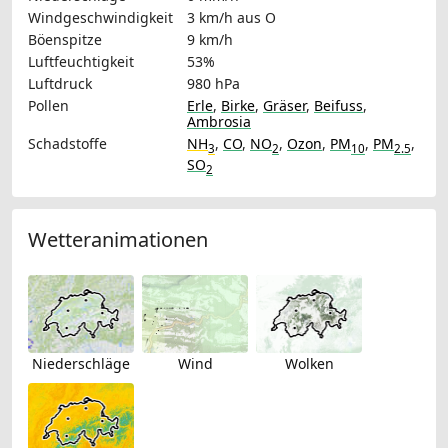
Windgeschwindigkeit
3 km/h
aus O
Böenspitze
9 km/h
Luftfeuchtigkeit
53%
Luftdruck
980 hPa
Pollen
Erle
,
Birke
,
Gräser
,
Beifuss
,
Ambrosia
Schadstoffe
NH
,
CO
,
NO
,
Ozon
,
PM
,
PM
,
3
2
10
2.5
SO
2
Wetteranimationen
Niederschläge
Wind
Wolken