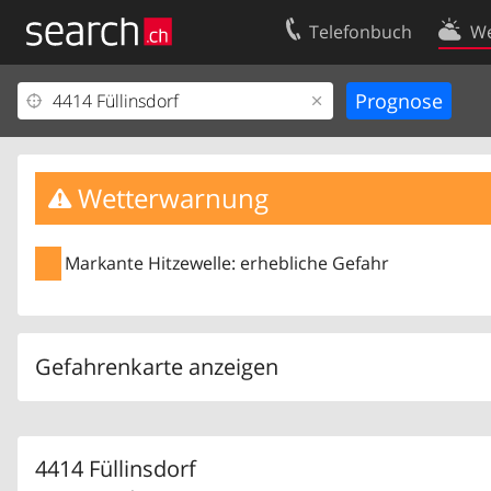
Telefonbuch
We
Ihr Eintrag
Kontakt
Kundencenter Geschäftskunden
Nutzungsbed
Impressum
Datenschutze
Wetterwarnung
Markante Hitzewelle: erhebliche Gefahr
Gefahrenkarte anzeigen
4414 Füllinsdorf