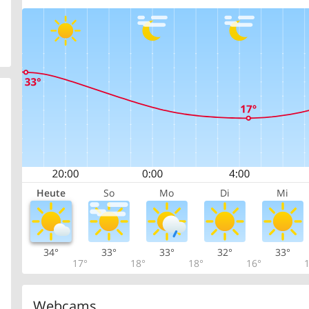
Heute
So
Mo
Di
Mi
34°
33°
33°
32°
33°
17°
18°
18°
16°
1
Webcams