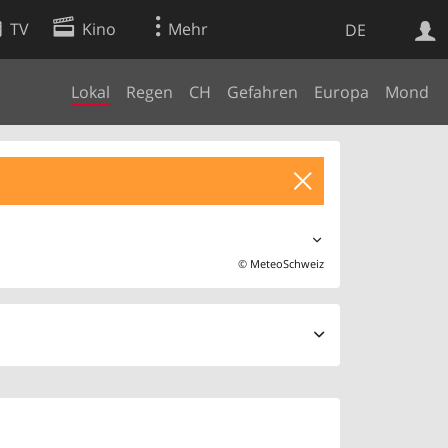
TV
Kino
Mehr
DE
Lokal
Regen
CH
Gefahren
Europa
Mond
Websuche
Apps
©
MeteoSchweiz