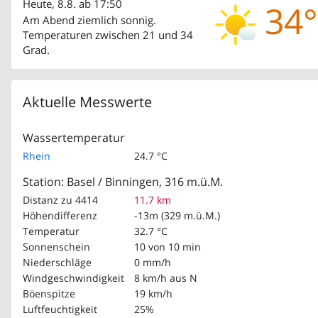
Heute, 8.8. ab 17:50
34°
Am Abend ziemlich sonnig.
Temperaturen zwischen 21 und 34
Grad.
Aktuelle Messwerte
Wassertemperatur
Rhein
24.7 °C
Station: Basel / Binningen, 316 m.ü.M.
Distanz zu 4414
11.7 km
Höhendifferenz
-13m (329 m.ü.M.)
Temperatur
32.7 °C
Sonnenschein
10 von 10 min
Niederschläge
0 mm/h
Windgeschwindigkeit
8 km/h
aus N
Böenspitze
19 km/h
Luftfeuchtigkeit
25%