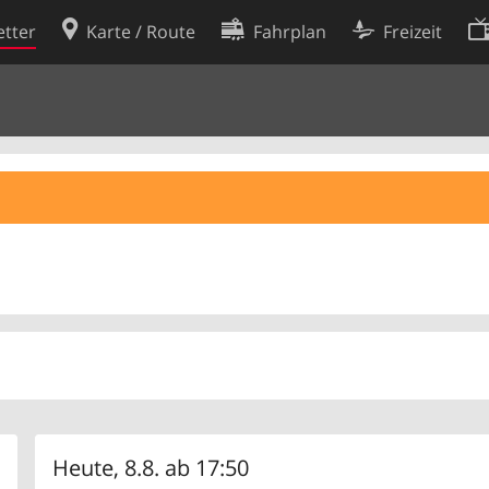
tter
Karte / Route
Fahrplan
Freizeit
Cookie-Richtlinie
ingungen
Cookie-Einstellungen
rklärung
Entwickler
Heute, 8.8. ab 17:50