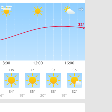
Do
Fr
Sa
So
34°
35°
33°
32°
6°
19°
20°
19°