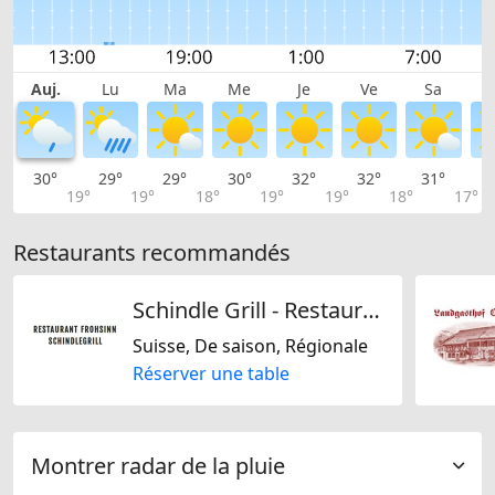
Auj.
Lu
Ma
Me
Je
Ve
Sa
30°
29°
29°
30°
32°
32°
31°
2
19°
19°
18°
19°
19°
18°
17°
Restaurants recommandés
Schindle Grill - Restaurant Frohsinn
Suisse, De saison, Régionale
Réserver une table
Montrer radar de la pluie