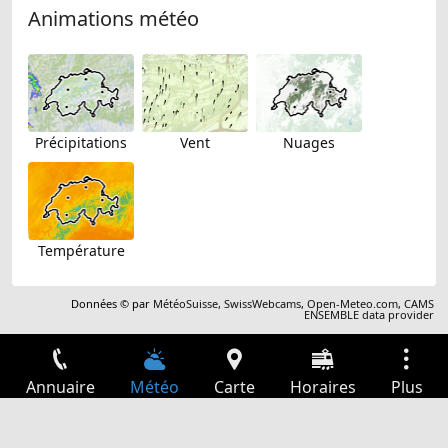
Animations météo
Précipitations
Vent
Nuages
Température
Données © par
MétéoSuisse
,
SwissWebcams
,
Open-Meteo.com
,
CAMS
ENSEMBLE data provider
Annuaire
Météo
Carte
Horaires
Plus
Connexion