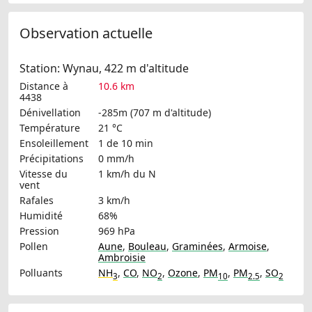
Observation actuelle
Station: Wynau, 422 m d'altitude
Distance à
10.6 km
4438
Dénivellation
-285m (707 m d'altitude)
Température
21 °C
Ensoleillement
1 de 10 min
Précipitations
0 mm/h
Vitesse du
1 km/h
du N
vent
Rafales
3 km/h
Humidité
68%
Pression
969 hPa
Pollen
Aune
,
Bouleau
,
Graminées
,
Armoise
,
Ambroisie
Polluants
NH
,
CO
,
NO
,
Ozone
,
PM
,
PM
,
SO
3
2
10
2.5
2