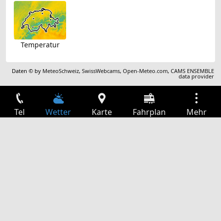
Temperatur
Daten © by
MeteoSchweiz
,
SwissWebcams
,
Open-Meteo.com
,
CAMS ENSEMBLE
data provider
Tel
Wetter
Karte
Fahrplan
Mehr
Anmelden
Dienste
Abfahrtstabelle
Freizeit