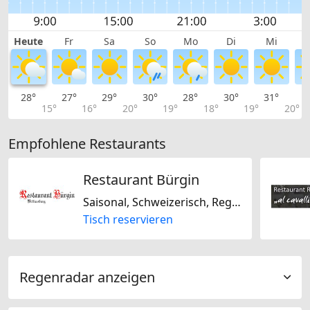
Heute
Fr
Sa
So
Mo
Di
Mi
28°
27°
29°
30°
28°
30°
31°
3
15°
16°
20°
19°
18°
19°
20°
Empfohlene Restaurants
Restaurant Bürgin
Saisonal, Schweizerisch, Regional, Glutenfrei, Laktosefrei
Tisch reservieren
Regenradar anzeigen