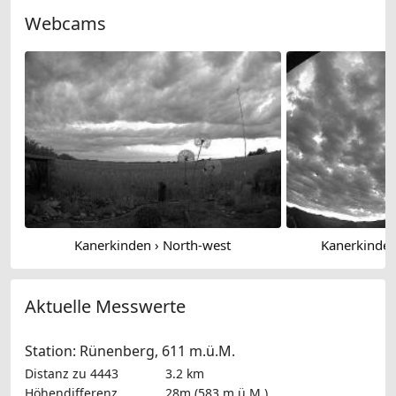
Webcams
Kanerkinden › North-west
Kanerkinden
Aktuelle Messwerte
Station: Rünenberg, 611 m.ü.M.
Distanz zu 4443
3.2 km
Höhendifferenz
28m (583 m.ü.M.)