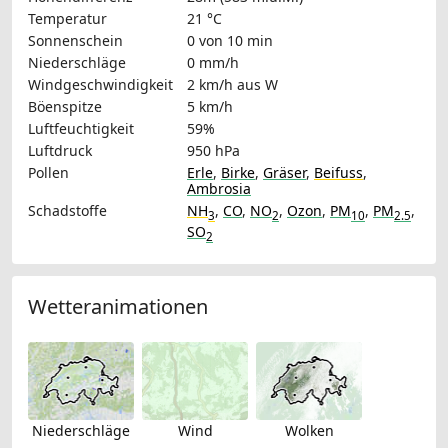
Temperatur
21 °C
Sonnenschein
0 von 10 min
Niederschläge
0 mm/h
Windgeschwindigkeit
2 km/h
aus W
Böenspitze
5 km/h
Luftfeuchtigkeit
59%
Luftdruck
950 hPa
Pollen
Erle
,
Birke
,
Gräser
,
Beifuss
,
Ambrosia
Schadstoffe
NH
,
CO
,
NO
,
Ozon
,
PM
,
PM
,
3
2
10
2.5
SO
2
Wetteranimationen
Niederschläge
Wind
Wolken