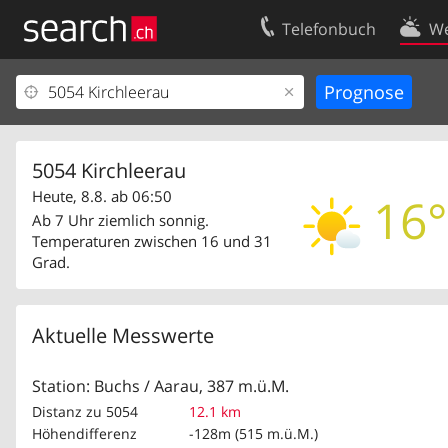
Telefonbuch
We
Ihr Eintrag
Kontakt
Kundencenter Geschäftskunden
Nutzungsbed
Impressum
Datenschutze
5054 Kirchleerau
Heute, 8.8. ab 06:50
16°
Ab 7 Uhr ziemlich sonnig.
Temperaturen zwischen 16 und 31
Grad.
Aktuelle Messwerte
Station: Buchs / Aarau, 387 m.ü.M.
Distanz zu 5054
12.1 km
Höhendifferenz
-128m (515 m.ü.M.)