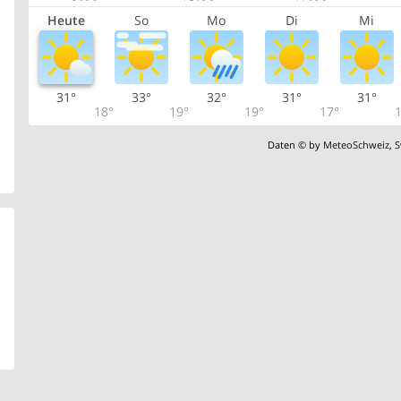
Heute
So
Mo
Di
Mi
31°
33°
32°
31°
31°
18°
19°
19°
17°
1
Daten © by
MeteoSchweiz
,
S