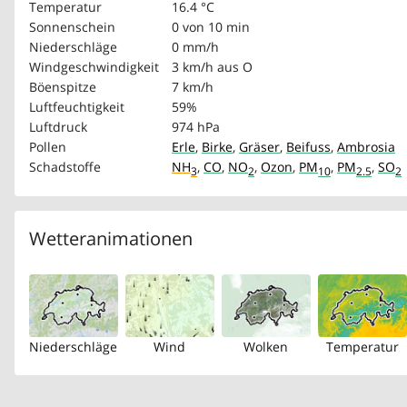
Temperatur
16.4 °C
Sonnenschein
0 von 10 min
Niederschläge
0 mm/h
Windgeschwindigkeit
3 km/h
aus O
Böenspitze
7 km/h
Luftfeuchtigkeit
59%
Luftdruck
974 hPa
Pollen
Erle
,
Birke
,
Gräser
,
Beifuss
,
Ambrosia
Schadstoffe
NH
,
CO
,
NO
,
Ozon
,
PM
,
PM
,
SO
3
2
10
2.5
2
Wetteranimationen
Niederschläge
Wind
Wolken
Temperatur