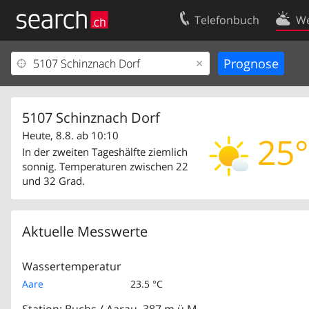
Telefonbuch
We
Ihr Eintrag
Kontakt
Kundencenter Geschäftskunden
Nutzungsbed
Impressum
Datenschutze
5107 Schinznach Dorf
Heute, 8.8. ab 10:10
25°
In der zweiten Tageshälfte ziemlich
sonnig. Temperaturen zwischen 22
und 32 Grad.
Aktuelle Messwerte
Wassertemperatur
Aare
23.5 °C