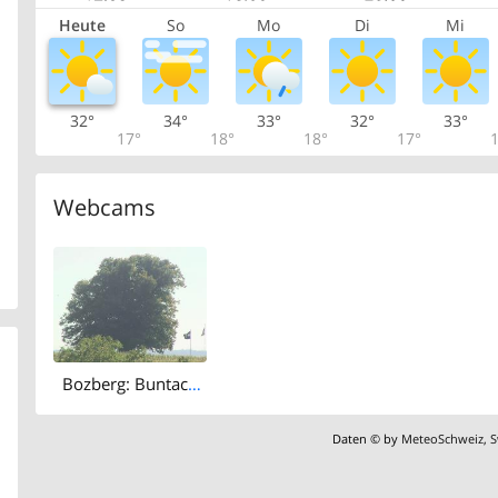
Heute
So
Mo
Di
Mi
32°
34°
33°
32°
33°
17°
18°
18°
17°
1
Webcams
Bozberg: Buntacher › North-east: the Lime Tree at Linn
Daten © by
MeteoSchweiz
,
S