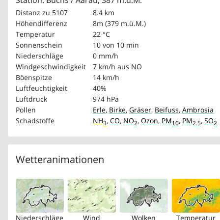
Station: Buchs / Aarau, 387 m.ü.M.
Distanz zu 5107
8.4 km
Höhendifferenz
8m (379 m.ü.M.)
Temperatur
22 °C
Sonnenschein
10 von 10 min
Niederschläge
0 mm/h
Windgeschwindigkeit
7 km/h
aus NO
Böenspitze
14 km/h
Luftfeuchtigkeit
40%
Luftdruck
974 hPa
Pollen
Erle
,
Birke
,
Gräser
,
Beifuss
,
Ambrosia
Schadstoffe
NH
,
CO
,
NO
,
Ozon
,
PM
,
PM
,
SO
3
2
10
2.5
2
Wetteranimationen
Niederschläge
Wind
Wolken
Temperatur