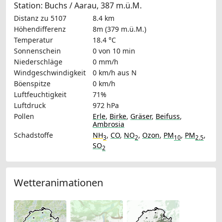
Station: Buchs / Aarau, 387 m.ü.M.
Distanz zu 5107
8.4 km
Höhendifferenz
8m (379 m.ü.M.)
Temperatur
18.4 °C
Sonnenschein
0 von 10 min
Niederschläge
0 mm/h
Windgeschwindigkeit
0 km/h
aus N
Böenspitze
0 km/h
Luftfeuchtigkeit
71%
Luftdruck
972 hPa
Pollen
Erle
,
Birke
,
Gräser
,
Beifuss
,
Ambrosia
Schadstoffe
NH
,
CO
,
NO
,
Ozon
,
PM
,
PM
,
3
2
10
2.5
SO
2
Wetteranimationen