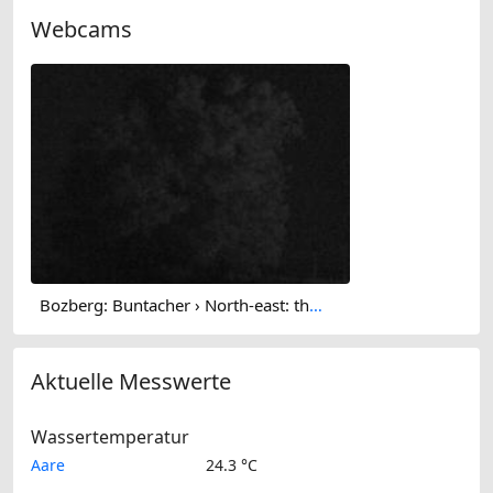
Webcams
Bozberg: Buntacher › North-east: the Lime Tree at Linn
Aktuelle Messwerte
Wassertemperatur
Aare
24.3 °C