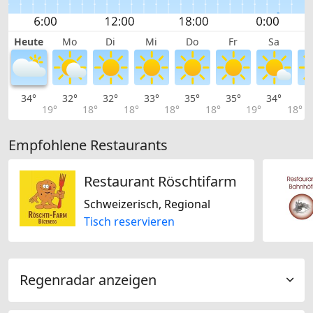
Heute
Mo
Di
Mi
Do
Fr
Sa
34°
32°
32°
33°
35°
35°
34°
3
19°
18°
18°
18°
18°
19°
18°
Empfohlene Restaurants
Restaurant Röschtifarm
Schweizerisch, Regional
Tisch reservieren
Regenradar anzeigen