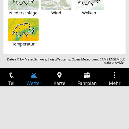
Niederschläge
Wind
Wolken
Temperatur
Daten © by
MeteoSchweiz
,
SwissWebcams
,
Open-Meteo.com
,
CAMS ENSEMBLE
data provider
Tel
Wetter
Karte
Fahrplan
Mehr
Anmelden
Dienste
Abfahrtstabelle