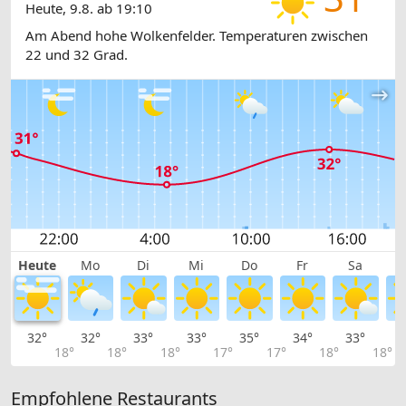
Heute, 9.8. ab 19:10
Am Abend hohe Wolkenfelder. Temperaturen zwischen
22 und 32 Grad.
Heute
Mo
Di
Mi
Do
Fr
Sa
32°
32°
33°
33°
35°
34°
33°
3
18°
18°
18°
17°
17°
18°
18°
Empfohlene Restaurants