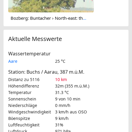
Bozberg: Buntacher › North-east: the Lime Tree at Linn
Aktuelle Messwerte
Wassertemperatur
Aare
25 °C
Station: Buchs / Aarau, 387 m.ü.M.
Distanz zu 5116
10 km
Höhendifferenz
32m (355 m.ü.M.)
Temperatur
31.3 °C
Sonnenschein
9 von 10 min
Niederschläge
0 mm/h
Windgeschwindigkeit
3 km/h
aus OSO
Böenspitze
9 km/h
Luftfeuchtigkeit
31%
Luftdruck
971 hPa