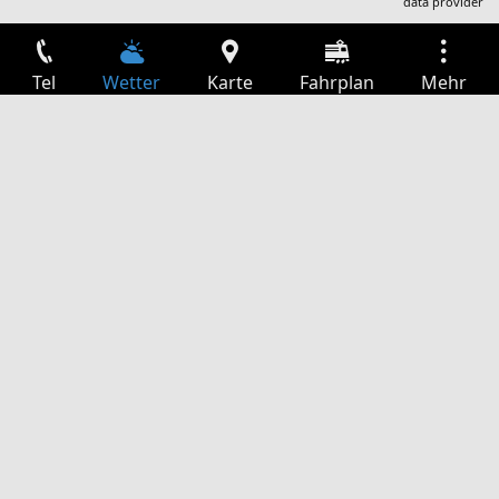
data provider
Tel
Wetter
Karte
Fahrplan
Mehr
Anmelden
Dienste
Abfahrtstabelle
Freizeit
TV-Programm
Kinoprogramm
Websuche
App