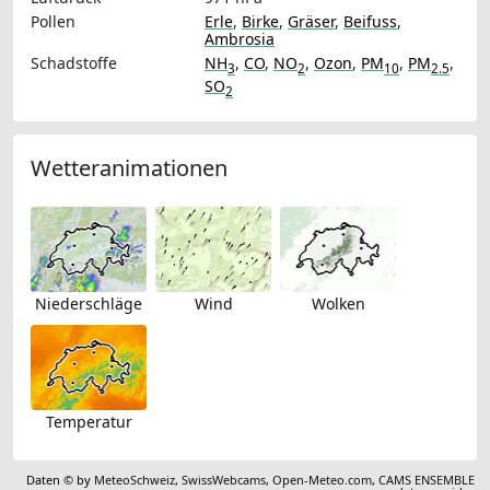
Pollen
Erle
,
Birke
,
Gräser
,
Beifuss
,
Ambrosia
Schadstoffe
NH
,
CO
,
NO
,
Ozon
,
PM
,
PM
,
3
2
10
2.5
SO
2
Wetteranimationen
Niederschläge
Wind
Wolken
Temperatur
Daten © by
MeteoSchweiz
,
SwissWebcams
,
Open-Meteo.com
,
CAMS ENSEMBLE