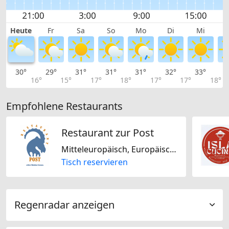
Heute
Fr
Sa
So
Mo
Di
Mi
30°
29°
31°
31°
31°
32°
33°
3
16°
15°
17°
18°
17°
17°
18°
Empfohlene Restaurants
Restaurant zur Post
Mitteleuropäisch, Europäisch, Schweizerisch
Tisch reservieren
Regenradar anzeigen