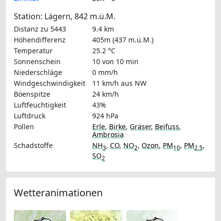
Station: Lägern, 842 m.ü.M.
Distanz zu 5443
9.4 km
Höhendifferenz
405m (437 m.ü.M.)
Temperatur
25.2 °C
Sonnenschein
10 von 10 min
Niederschläge
0 mm/h
Windgeschwindigkeit
11 km/h
aus NW
Böenspitze
24 km/h
Luftfeuchtigkeit
43%
Luftdruck
924 hPa
Pollen
Erle
,
Birke
,
Gräser
,
Beifuss
,
Ambrosia
Schadstoffe
NH
,
CO
,
NO
,
Ozon
,
PM
,
PM
,
3
2
10
2.5
SO
2
Wetteranimationen