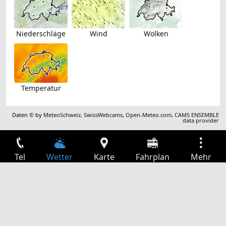
Niederschläge
Wind
Wolken
Temperatur
Daten © by
MeteoSchweiz
,
SwissWebcams
,
Open-Meteo.com
,
CAMS ENSEMBLE
data provider
Tel
Wetter
Karte
Fahrplan
Mehr
Anmelden
Dienste