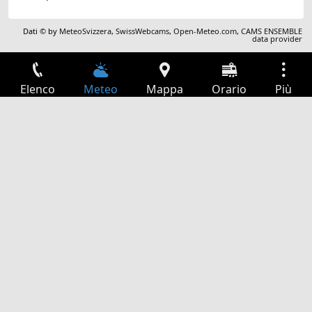
Dati © by
MeteoSvizzera
,
SwissWebcams
,
Open-Meteo.com
,
CAMS ENSEMBLE
data provider
Elenco
Meteo
Mappa
Orario
Più
Accesso
Servizi
Tabella partenze
Tempo libero
Guida TV
Cinema