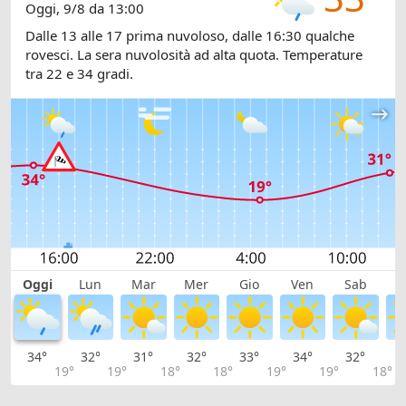
Oggi, 9/8 da 13:00
Dalle 13 alle 17 prima nuvoloso, dalle 16:30 qualche
rovesci. La sera nuvolosità ad alta quota. Temperature
tra 22 e 34 gradi.
Oggi
Lun
Mar
Mer
Gio
Ven
Sab
D
34°
32°
31°
32°
33°
34°
32°
3
19°
19°
18°
18°
19°
19°
18°