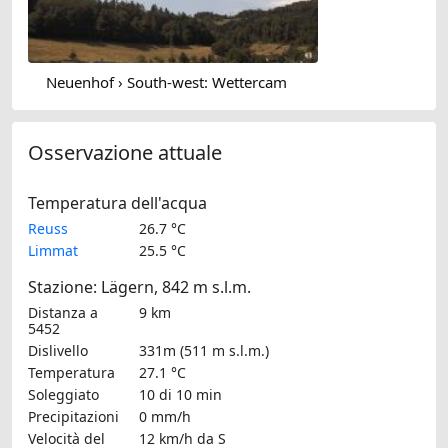
Neuenhof › South-west: Wettercam
Osservazione attuale
Temperatura dell'acqua
Reuss
26.7 °C
Limmat
25.5 °C
Stazione: Lägern, 842 m s.l.m.
Distanza a
9 km
5452
Dislivello
331m (511 m s.l.m.)
Temperatura
27.1 °C
Soleggiato
10 di 10 min
Precipitazioni
0 mm/h
Velocità del
12 km/h
da S