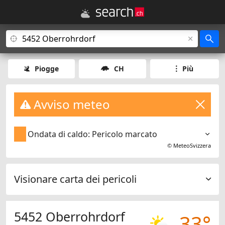
Piogge
CH
Più
Avviso meteo
Ondata di caldo: Pericolo marcato
©
MeteoSvizzera
Visionare carta dei pericoli
5452 Oberrohrdorf
33°