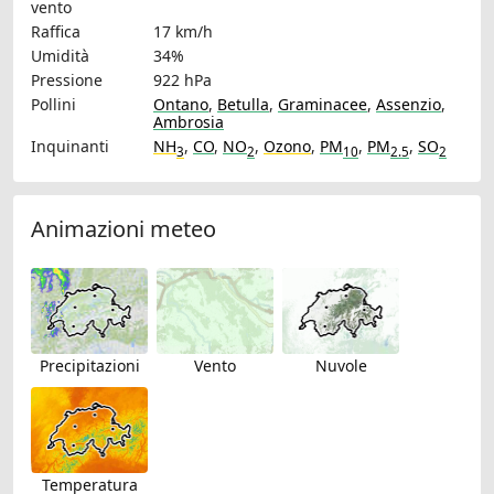
vento
Raffica
17 km/h
Umidità
34%
Pressione
922 hPa
Pollini
Ontano
,
Betulla
,
Graminacee
,
Assenzio
,
Ambrosia
Inquinanti
NH
,
CO
,
NO
,
Ozono
,
PM
,
PM
,
SO
3
2
10
2.5
2
Animazioni meteo
Precipitazioni
Vento
Nuvole
Temperatura