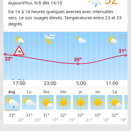
Aujourd'hui, 9/8 dès 14:10
De 14 à 18 heures quelques averses avec intervalles
secs. Le soir nuages élevés. Températures entre 23 et 33
degrés.
Auj.
Lu
Ma
Me
Je
Ve
Sa
33°
31°
31°
32°
33°
33°
32°
2
20°
20°
19°
19°
21°
18°
18°