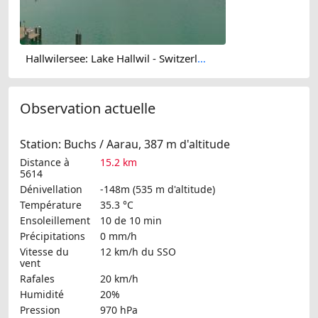
Hallwilersee: Lake Hallwil - Switzerland
Observation actuelle
Station: Buchs / Aarau, 387 m d'altitude
Distance à
15.2 km
5614
Dénivellation
-148m (535 m d'altitude)
Température
35.3 °C
Ensoleillement
10 de 10 min
Précipitations
0 mm/h
Vitesse du
12 km/h
du SSO
vent
Rafales
20 km/h
Humidité
20%
Pression
970 hPa