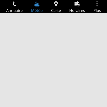
Annuaire
Météo
Carte
Horaires
Plus
Connexion
Services
Départs
Loisir
Guide TV
Cinéma
Recherche Web
App