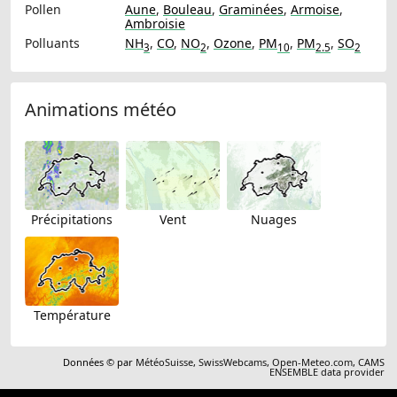
Pollen
Aune
,
Bouleau
,
Graminées
,
Armoise
,
Ambroisie
Polluants
NH
,
CO
,
NO
,
Ozone
,
PM
,
PM
,
SO
3
2
10
2.5
2
Animations météo
Précipitations
Vent
Nuages
Température
Données © par
MétéoSuisse
,
SwissWebcams
,
Open-Meteo.com
,
CAMS
ENSEMBLE data provider