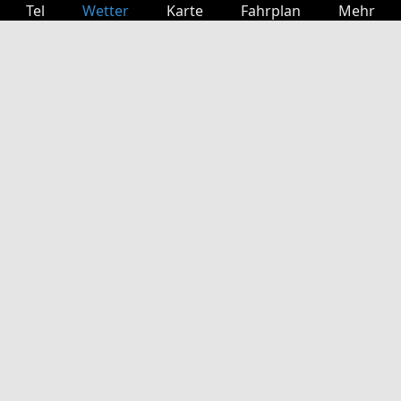
Tel
Wetter
Karte
Fahrplan
Mehr
Anmelden
Dienste
Abfahrtstabelle
Freizeit
TV-Programm
Kinoprogramm
Websuche
App