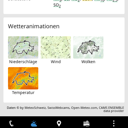
3
2
10
2.5
SO
2
Wetteranimationen
Niederschläge
Wind
Wolken
Temperatur
Daten © by
MeteoSchweiz
,
SwissWebcams
,
Open-Meteo.com
,
CAMS ENSEMBLE
data provider