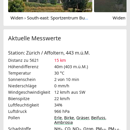
Widen › South-east: Sportzentrum Burkertsmatt
Widen › 
Aktuelle Messwerte
Station: Zürich / Affoltern, 443 m.ü.M.
Distanz zu 5621
15 km
Höhendifferenz
40m (403 m.ü.M.)
Temperatur
30 °C
Sonnenschein
2 von 10 min
Niederschläge
0 mm/h
Windgeschwindigkeit
12 km/h
aus SW
Böenspitze
22 km/h
Luftfeuchtigkeit
34%
Luftdruck
966 hPa
Pollen
Erle
,
Birke
,
Gräser
,
Beifuss
,
Ambrosia
Schadstoffe
NH
,
CO
,
NO
,
Ozon
,
PM
,
PM
,