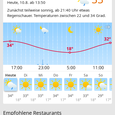
Heute, 10.8. ab 13:50
Zunächst teilweise sonnig, ab 21:40 Uhr etwas
Regenschauer. Temperaturen zwischen 22 und 34 Grad.
Heute
Di
Mi
Do
Fr
Sa
So
34°
33°
33°
34°
34°
33°
29°
2
18°
18°
17°
17°
18°
18°
17°
Empfohlene Restaurants