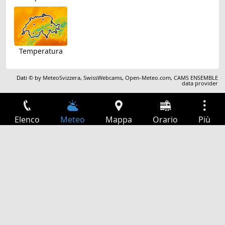
Temperatura
Dati © by
MeteoSvizzera
,
SwissWebcams
,
Open-Meteo.com
,
CAMS ENSEMBLE
data provider
Elenco
Meteo
Mappa
Orario
Più
Accesso
Servizi
Tabella partenze
Tempo libero