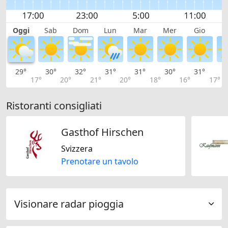
Oggi
Sab
Dom
Lun
Mar
Mer
Gio
V
29°
30°
32°
31°
31°
30°
31°
3
17°
20°
21°
20°
18°
16°
17°
Ristoranti consigliati
Gasthof Hirschen
Svizzera
Prenotare un tavolo
Visionare radar pioggia