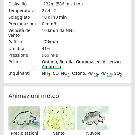
Dislivello
-132m (586 m s.l.m.)
Temperatura
27.4 °C
Soleggiato
10 di 10 min
Precipitazioni
0 mm/h
Velocità del
10 km/h
da NNE
vento
Raffica
17 km/h
Umidità
41%
Pressione
966 hPa
Pollini
Ontano
,
Betulla
,
Graminacee
,
Assenzio
,
Ambrosia
Inquinanti
NH
,
CO
,
NO
,
Ozono
,
PM
,
PM
,
SO
3
2
10
2.5
2
Animazioni meteo
Precipitazioni
Vento
Nuvole