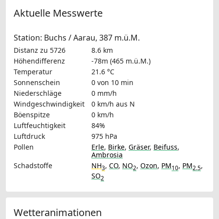
Aktuelle Messwerte
Station: Buchs / Aarau, 387 m.ü.M.
Distanz zu 5726
8.6 km
Höhendifferenz
-78m (465 m.ü.M.)
Temperatur
21.6 °C
Sonnenschein
0 von 10 min
Niederschläge
0 mm/h
Windgeschwindigkeit
0 km/h
aus N
Böenspitze
0 km/h
Luftfeuchtigkeit
84%
Luftdruck
975 hPa
Pollen
Erle
,
Birke
,
Gräser
,
Beifuss
,
Ambrosia
Schadstoffe
NH
,
CO
,
NO
,
Ozon
,
PM
,
PM
,
3
2
10
2.5
SO
2
Wetteranimationen