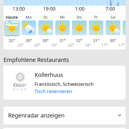
Heute
Mo
Di
Mi
Do
Fr
Sa
32°
30°
30°
31°
32°
31°
30°
2
20°
20°
18°
20°
18°
17°
17°
Empfohlene Restaurants
Kollerhuus
Französisch, Schweizerisch
Tisch reservieren
Regenradar anzeigen