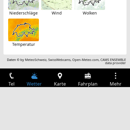
Niederschläge
Wind
Wolken
Temperatur
Daten © by
MeteoSchweiz
,
SwissWebcams
,
Open-Meteo.com
,
CAMS ENSEMBLE
data provider
Tel
Wetter
Karte
Fahrplan
Mehr
Anmelden
Dienste
Abfahrtstabelle