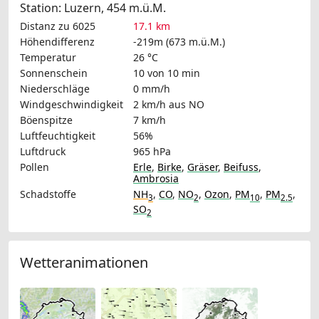
Station: Luzern, 454 m.ü.M.
Distanz zu 6025
17.1 km
Höhendifferenz
-219m (673 m.ü.M.)
Temperatur
26 °C
Sonnenschein
10 von 10 min
Niederschläge
0 mm/h
Windgeschwindigkeit
2 km/h
aus NO
Böenspitze
7 km/h
Luftfeuchtigkeit
56%
Luftdruck
965 hPa
Pollen
Erle
,
Birke
,
Gräser
,
Beifuss
,
Ambrosia
Schadstoffe
NH
,
CO
,
NO
,
Ozon
,
PM
,
PM
,
3
2
10
2.5
SO
2
Wetteranimationen