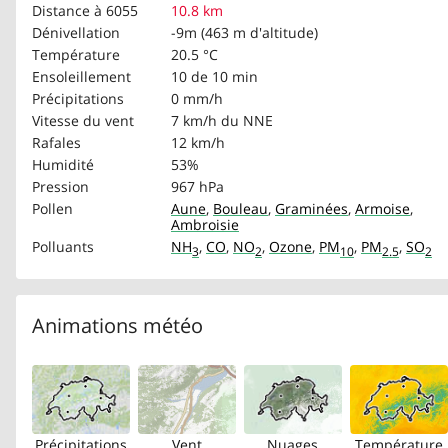
Distance à 6055
10.8 km
Dénivellation
-9m (463 m d'altitude)
Température
20.5 °C
Ensoleillement
10 de 10 min
Précipitations
0 mm/h
Vitesse du vent
7 km/h
du NNE
Rafales
12 km/h
Humidité
53%
Pression
967 hPa
Pollen
Aune
,
Bouleau
,
Graminées
,
Armoise
,
Ambroisie
Polluants
NH
,
CO
,
NO
,
Ozone
,
PM
,
PM
,
SO
3
2
10
2.5
2
Animations météo
Précipitations
Vent
Nuages
Température