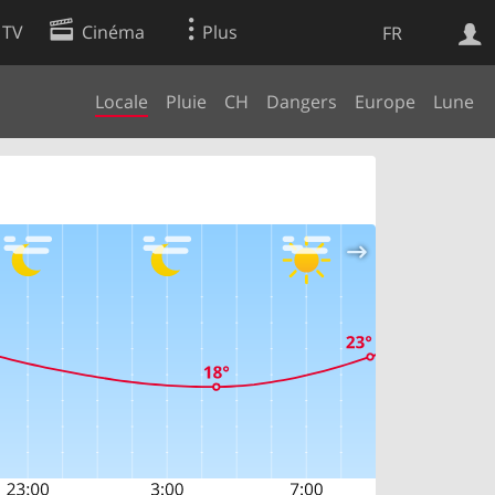
 TV
Cinéma
Plus
FR
Locale
Pluie
CH
Dangers
Europe
Lune
es
Web
Apps