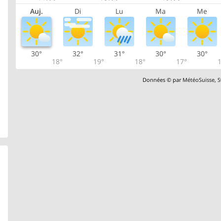
Auj.
Di
Lu
Ma
Me
30°
32°
31°
30°
30°
18°
19°
18°
17°
1
Données © par
MétéoSuisse
,
S