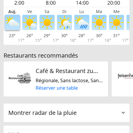
Auj.
Ve
Sa
Di
Lu
Ma
Me
23°
26°
29°
30°
28°
30°
31°
3
17°
15°
17°
18°
17°
16°
17°
Restaurants recommandés
Café & Restaurant zumStein & Bäckerei
Régionale, Sans lactose, Sans gluten, Suisse
Réserver une table
Montrer radar de la pluie