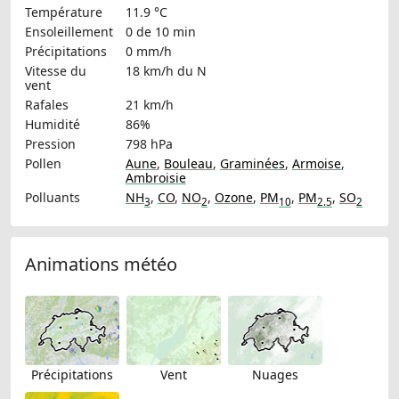
Température
11.9 °C
Ensoleillement
0 de 10 min
Précipitations
0 mm/h
Vitesse du
18 km/h
du N
vent
Rafales
21 km/h
Humidité
86%
Pression
798 hPa
Pollen
Aune
,
Bouleau
,
Graminées
,
Armoise
,
Ambroisie
Polluants
NH
,
CO
,
NO
,
Ozone
,
PM
,
PM
,
SO
3
2
10
2.5
2
Animations météo
Précipitations
Vent
Nuages