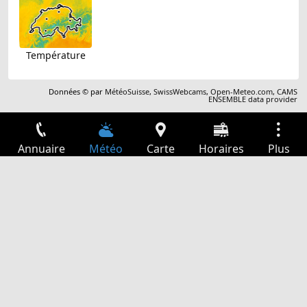
Température
Données © par
MétéoSuisse
,
SwissWebcams
,
Open-Meteo.com
,
CAMS
ENSEMBLE data provider
Annuaire
Météo
Carte
Horaires
Plus
Connexion
Services
Départs
Loisir