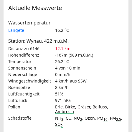
Aktuelle Messwerte
Wassertemperatur
Langete
16.2 °C
Station: Wynau, 422 m.ü.M.
Distanz zu 6146
12.1 km
Höhendifferenz
-167m (589 m.ü.M.)
Temperatur
26.2 °C
Sonnenschein
4 von 10 min
Niederschläge
0 mm/h
Windgeschwindigkeit
4 km/h
aus SSW
Böenspitze
8 km/h
Luftfeuchtigkeit
51%
Luftdruck
971 hPa
Pollen
Erle
,
Birke
,
Gräser
,
Beifuss
,
Ambrosia
Schadstoffe
NH
,
CO
,
NO
,
Ozon
,
PM
,
PM
,
3
2
10
2.5
SO
2