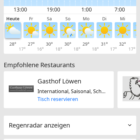
Heute
Fr
Sa
So
Mo
Di
Mi
28°
27°
30°
30°
29°
31°
32°
3
17°
16°
18°
18°
18°
17°
17°
Empfohlene Restaurants
Gasthof Löwen
International, Saisonal, Schweizerisch, Europäisch, Mitteleuropäisch
Tisch reservieren
Regenradar anzeigen