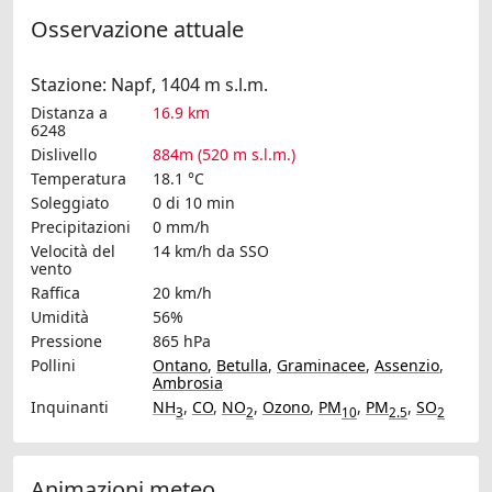
Osservazione attuale
Stazione: Napf, 1404 m s.l.m.
Distanza a
16.9 km
6248
Dislivello
884m (520 m s.l.m.)
Temperatura
18.1 °C
Soleggiato
0 di 10 min
Precipitazioni
0 mm/h
Velocità del
14 km/h
da SSO
vento
Raffica
20 km/h
Umidità
56%
Pressione
865 hPa
Pollini
Ontano
,
Betulla
,
Graminacee
,
Assenzio
,
Ambrosia
Inquinanti
NH
,
CO
,
NO
,
Ozono
,
PM
,
PM
,
SO
3
2
10
2.5
2
Animazioni meteo