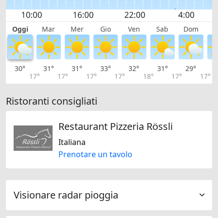
Oggi
Mar
Mer
Gio
Ven
Sab
Dom
L
30°
31°
31°
33°
32°
31°
29°
2
17°
17°
17°
17°
18°
17°
17°
Ristoranti consigliati
Restaurant Pizzeria Rössli
Italiana
Prenotare un tavolo
Visionare radar pioggia