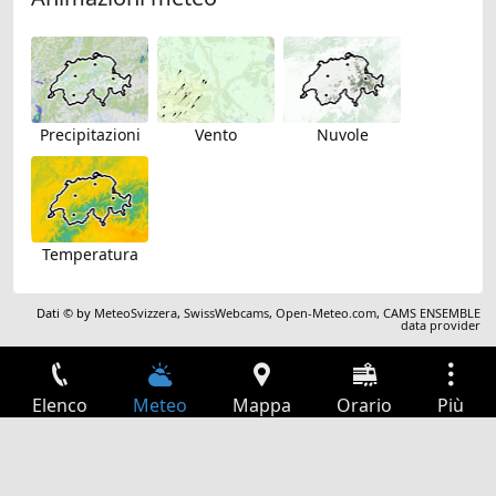
Precipitazioni
Vento
Nuvole
Temperatura
Dati © by
MeteoSvizzera
,
SwissWebcams
,
Open-Meteo.com
,
CAMS ENSEMBLE
data provider
Elenco
Meteo
Mappa
Orario
Più
Accesso