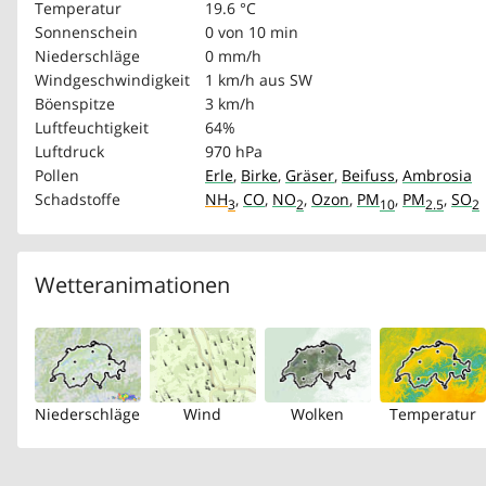
Temperatur
19.6 °C
Sonnenschein
0 von 10 min
Niederschläge
0 mm/h
Windgeschwindigkeit
1 km/h
aus SW
Böenspitze
3 km/h
Luftfeuchtigkeit
64%
Luftdruck
970 hPa
Pollen
Erle
,
Birke
,
Gräser
,
Beifuss
,
Ambrosia
Schadstoffe
NH
,
CO
,
NO
,
Ozon
,
PM
,
PM
,
SO
3
2
10
2.5
2
Wetteranimationen
Niederschläge
Wind
Wolken
Temperatur