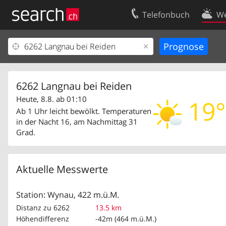
Telefonbuch
We
Ihr Eintrag
Kontakt
Kundencenter Geschäftskunden
Nutzungsbed
Impressum
Datenschutze
6262 Langnau bei Reiden
Heute, 8.8. ab 01:10
19°
Ab 1 Uhr leicht bewölkt. Temperaturen
in der Nacht 16, am Nachmittag 31
Grad.
Aktuelle Messwerte
Station: Wynau, 422 m.ü.M.
Distanz zu 6262
13.5 km
Höhendifferenz
-42m (464 m.ü.M.)