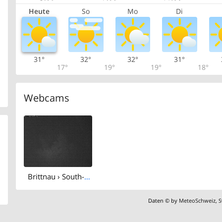
Heute
So
Mo
Di
31°
32°
32°
31°
17°
19°
19°
18°
Webcams
Brittnau › South-east: Storchensiedlung
Daten © by
MeteoSchweiz
,
S