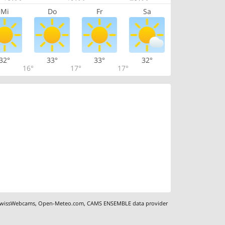
Mi
Do
Fr
Sa
32°
33°
33°
32°
16°
17°
17°
wissWebcams
,
Open-Meteo.com
,
CAMS ENSEMBLE data provider