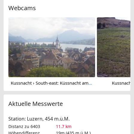
Webcams
Kussnacht › South-east: Küssnacht am Rigi - Lake Lucerne
Kussnacht 
Aktuelle Messwerte
Station: Luzern, 454 m.ü.M.
Distanz zu 6403
11.7 km
Höhendifferenz
19m (435 m.ü.M.)