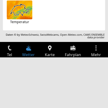
Temperatur
Daten © by
MeteoSchweiz
,
SwissWebcams
,
Open-Meteo.com
,
CAMS ENSEMBLE
data provider
Tel
Wetter
Karte
Fahrplan
Mehr
Anmelden
Dienste
Abfahrtstabelle
Freizeit