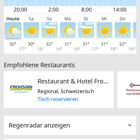
Heute
Sa
So
Mo
Di
Mi
Do
30°
30°
32°
31°
31°
31°
32°
3
17°
18°
19°
18°
17°
18°
19°
Empfohlene Restaurants
Restaurant & Hotel Frohsinn AG
Regional, Schweizerisch
Tisch reservieren
Regenradar anzeigen