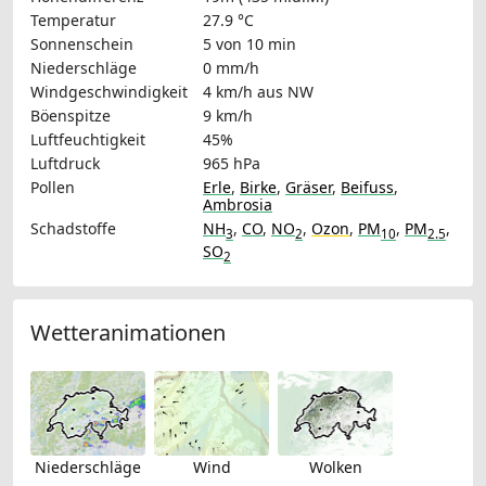
Temperatur
27.9 °C
Sonnenschein
5 von 10 min
Niederschläge
0 mm/h
Windgeschwindigkeit
4 km/h
aus NW
Böenspitze
9 km/h
Luftfeuchtigkeit
45%
Luftdruck
965 hPa
Pollen
Erle
,
Birke
,
Gräser
,
Beifuss
,
Ambrosia
Schadstoffe
NH
,
CO
,
NO
,
Ozon
,
PM
,
PM
,
3
2
10
2.5
SO
2
Wetteranimationen
Niederschläge
Wind
Wolken