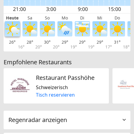
Heute
Sa
So
Mo
Di
Mi
Do
26°
28°
30°
29°
29°
29°
31°
3
16°
20°
20°
19°
19°
17°
18°
Empfohlene Restaurants
Restaurant Passhöhe
Schweizerisch
Tisch reservieren
Regenradar anzeigen