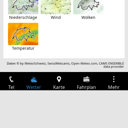
Niederschläge
Wind
Wolken
Temperatur
Daten © by
MeteoSchweiz
,
SwissWebcams
,
Open-Meteo.com
,
CAMS ENSEMBLE
data provider
Tel
Wetter
Karte
Fahrplan
Mehr
Anmelden
Dienste