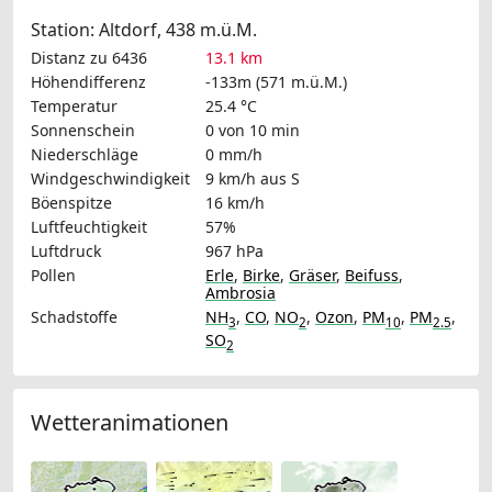
Station: Altdorf, 438 m.ü.M.
Distanz zu 6436
13.1 km
Höhendifferenz
-133m (571 m.ü.M.)
Temperatur
25.4 °C
Sonnenschein
0 von 10 min
Niederschläge
0 mm/h
Windgeschwindigkeit
9 km/h
aus S
Böenspitze
16 km/h
Luftfeuchtigkeit
57%
Luftdruck
967 hPa
Pollen
Erle
,
Birke
,
Gräser
,
Beifuss
,
Ambrosia
Schadstoffe
NH
,
CO
,
NO
,
Ozon
,
PM
,
PM
,
3
2
10
2.5
SO
2
Wetteranimationen