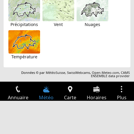
Précipitations
Vent
Nuages
Température
Données © par
MétéoSuisse
,
SwissWebcams
,
Open-Meteo.com
,
CAMS
ENSEMBLE data provider
Annuaire
Météo
Carte
Horaires
Plus
Connexion
Services