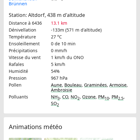
Brünnen
Station: Altdorf, 438 m d'altitude
Distance à 6436
13.1 km
Dénivellation
-133m (571 m d'altitude)
Température
27 °C
Ensoleillement
0 de 10 min
Précipitations
0 mm/h
Vitesse du vent
1 km/h
du ONO
Rafales
5 km/h
Humidité
54%
Pression
967 hPa
Pollen
Aune
,
Bouleau
,
Graminées
,
Armoise
,
Ambroisie
Polluants
NH
,
CO
,
NO
,
Ozone
,
PM
,
PM
,
3
2
10
2.5
SO
2
Animations météo