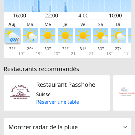
Auj.
Ma
Me
Je
Ve
Sa
Di
31°
29°
30°
31°
31°
30°
27°
2
19°
19°
20°
21°
21°
18°
17°
Restaurants recommandés
Restaurant Passhöhe
Suisse
Réserver une table
Montrer radar de la pluie