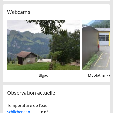
Webcams
Illgau
Muotathal › W
Observation actuelle
Température de l'eau
Schlichenden
6.6 °C