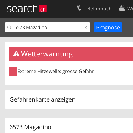
Telefonbuch
We
Ihr Eintrag
Kontakt
Kundencenter Geschäftskunden
Nutzungsbed
Impressum
Datenschutze
Wetterwarnung
Extreme Hitzewelle: grosse Gefahr
Gefahrenkarte anzeigen
6573 Magadino