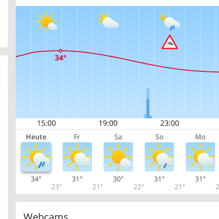
Heute
Fr
Sa
So
Mo
34°
31°
30°
31°
31°
23°
21°
22°
21°
2
Webcams