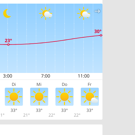
Di
Mi
Do
Fr
33°
33°
33°
33°
1°
21°
22°
22°