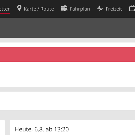
tter
Karte / Route
Fahrplan
Freizeit
Cookie-Richtlinie
ingungen
Cookie-Einstellungen
rklärung
Entwickler
Heute, 6.8. ab 13:20