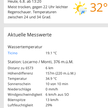
Heute, 6.8. ab 13:20
32°
Meist trocken, gegen 22 Uhr leichter
Regenschauer. Temperaturen
zwischen 24 und 34 Grad.
Aktuelle Messwerte
Wassertemperatur
Ticino
19.1 °C
Station: Locarno / Monti, 376 m.ü.M.
Distanz zu 6573
6 km
Höhendifferenz
157m (220 m.ü.M.)
Temperatur
34.9 °C
Sonnenschein
10 von 10 min
Niederschläge
0 mm/h
Windgeschwindigkeit
6 km/h
aus SO
Böenspitze
13 km/h
Luftfeuchtigkeit
29%