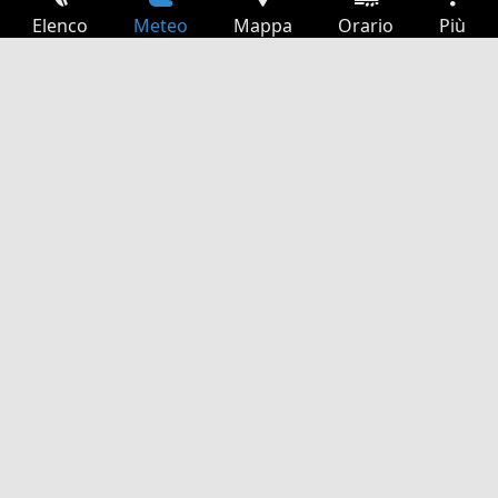
Elenco
Meteo
Mappa
Orario
Più
Accesso
Servizi
Tabella partenze
Tempo libero
Guida TV
Cinema
Ricerca Web
App