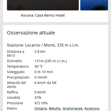
Ascona: Casa Berno Hotel
B
Osservazione attuale
Stazione: Locarno / Monti, 376 m s.l.m.
Distanza a
5.8 km
6613
Dislivello
131m (245 m s.l.m.)
Temperatura
30 °C
Soleggiato
0 di 10 min
Precipitazioni
0 mm/h
Velocità del
4 km/h
da NE
vento
Raffica
9 km/h
Umidità
37%
Pressione
972 hPa
Pollini
Ontano
,
Betulla
,
Graminacee
,
Assenzio
,