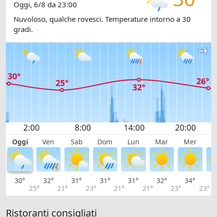
Oggi, 6/8 da 23:00
Nuvoloso, qualche rovesci. Temperature intorno a 30
gradi.
Oggi
Ven
Sab
Dom
Lun
Mar
Mer
G
30°
32°
31°
31°
31°
32°
34°
3
25°
21°
23°
21°
21°
23°
23°
Ristoranti consigliati