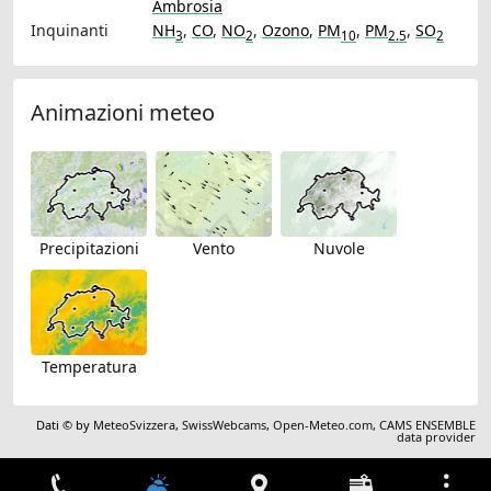
Ambrosia
Inquinanti
NH
,
CO
,
NO
,
Ozono
,
PM
,
PM
,
SO
3
2
10
2.5
2
Animazioni meteo
Precipitazioni
Vento
Nuvole
Temperatura
Dati © by
MeteoSvizzera
,
SwissWebcams
,
Open-Meteo.com
,
CAMS ENSEMBLE
data provider