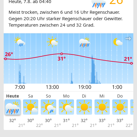
Heute, 7.8. ab 04:40
Meist trocken, zwischen 6 und 16 Uhr Regenschauer.
Gegen 20:20 Uhr starker Regenschauer oder Gewitter.
Temperaturen zwischen 24 und 32 Grad.
Heute
Sa
So
Mo
Di
Mi
Do
32°
30°
30°
31°
32°
33°
33°
3
21°
22°
21°
21°
21°
21°
22°