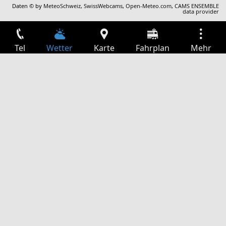
Daten © by
MeteoSchweiz
,
SwissWebcams
,
Open-Meteo.com
,
CAMS ENSEMBLE
data provider
Tel
Wetter
Karte
Fahrplan
Mehr
Anmelden
Dienste
Abfahrtstabelle
Freizeit
TV-Programm
Kinoprogramm
Websuche