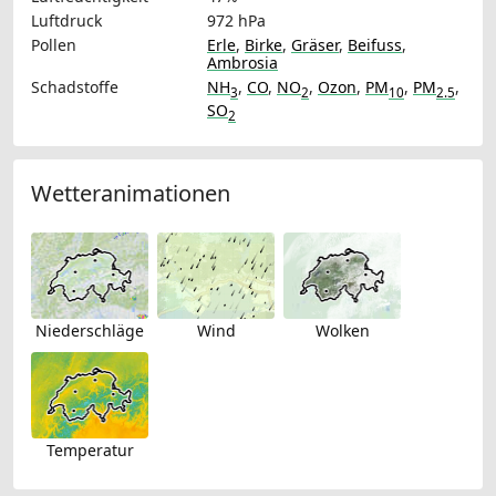
Luftdruck
972 hPa
Pollen
Erle
,
Birke
,
Gräser
,
Beifuss
,
Ambrosia
Schadstoffe
NH
,
CO
,
NO
,
Ozon
,
PM
,
PM
,
3
2
10
2.5
SO
2
Wetteranimationen
Niederschläge
Wind
Wolken
Temperatur