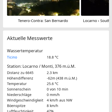
Tenero-Contra: San Bernardo
Aktuelle Messwerte
Wassertemperatur
Ticino
18.8 °C
Station: Locarno / Monti, 376 m.ü.M.
Distanz zu 6645
2.3 km
Höhendifferenz
-62m (438 m.ü.M.)
Temperatur
25.6 °C
Sonnenschein
0 von 10 min
Niederschläge
0 mm/h
Windgeschwindigkeit
4 km/h
aus NW
Böenspitze
8 km/h
Luftfeuchtigkeit
47%