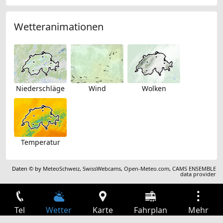
Wetteranimationen
Niederschläge
Wind
Wolken
Temperatur
Daten © by
MeteoSchweiz
,
SwissWebcams
,
Open-Meteo.com
,
CAMS ENSEMBLE
data provider
Tel
Wetter
Karte
Fahrplan
Mehr