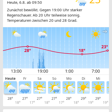
Heute, 6.8. ab 09:50
Zunächst bewölkt. Gegen 19:00 Uhr starker
Regenschauer. Ab 20 Uhr teilweise sonnig.
Temperaturen zwischen 20 und 28 Grad.
Heute
Fr
Sa
So
Mo
Di
Mi
28°
27°
27°
27°
28°
29°
29°
2
18°
17°
18°
17°
18°
19°
19°