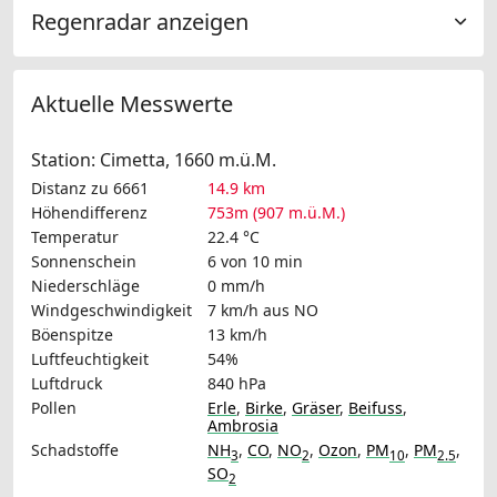
Regenradar anzeigen
Aktuelle Messwerte
Station: Cimetta, 1660 m.ü.M.
Distanz zu 6661
14.9 km
Höhendifferenz
753m (907 m.ü.M.)
Temperatur
22.4 °C
Sonnenschein
6 von 10 min
Niederschläge
0 mm/h
Windgeschwindigkeit
7 km/h
aus NO
Böenspitze
13 km/h
Luftfeuchtigkeit
54%
Luftdruck
840 hPa
Pollen
Erle
,
Birke
,
Gräser
,
Beifuss
,
Ambrosia
Schadstoffe
NH
,
CO
,
NO
,
Ozon
,
PM
,
PM
,
3
2
10
2.5
SO
2