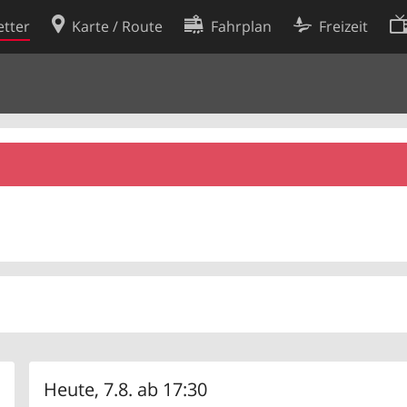
tter
Karte / Route
Fahrplan
Freizeit
Cookie-Richtlinie
ingungen
Cookie-Einstellungen
rklärung
Entwickler
Heute, 7.8. ab 17:30