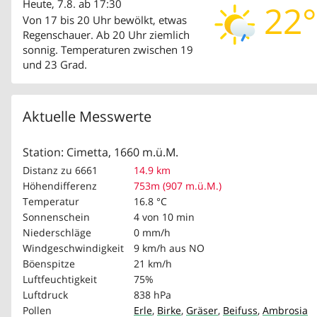
Heute, 7.8. ab 17:30
22°
Von 17 bis 20 Uhr bewölkt, etwas
Regenschauer. Ab 20 Uhr ziemlich
sonnig. Temperaturen zwischen 19
und 23 Grad.
Aktuelle Messwerte
Station: Cimetta, 1660 m.ü.M.
Distanz zu 6661
14.9 km
Höhendifferenz
753m (907 m.ü.M.)
Temperatur
16.8 °C
Sonnenschein
4 von 10 min
Niederschläge
0 mm/h
Windgeschwindigkeit
9 km/h
aus NO
Böenspitze
21 km/h
Luftfeuchtigkeit
75%
Luftdruck
838 hPa
Pollen
Erle
,
Birke
,
Gräser
,
Beifuss
,
Ambrosia