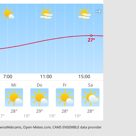
Mi
Do
Fr
Sa
28°
29°
28°
28°
7°
19°
19°
19°
wissWebcams
,
Open-Meteo.com
,
CAMS ENSEMBLE data provider