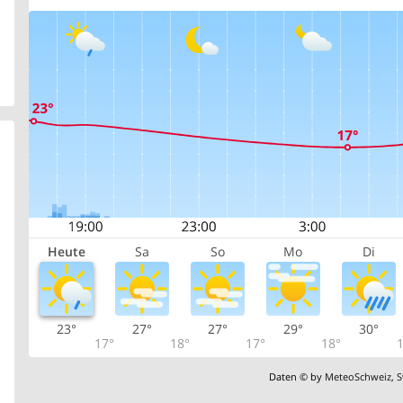
Heute
Sa
So
Mo
Di
23°
27°
27°
29°
30°
17°
18°
17°
18°
1
Daten © by
MeteoSchweiz
,
S