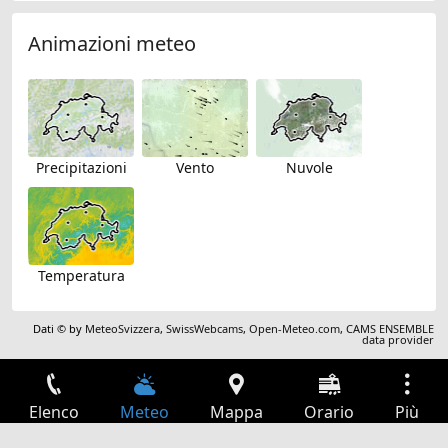
Animazioni meteo
Precipitazioni
Vento
Nuvole
Temperatura
Dati © by
MeteoSvizzera
,
SwissWebcams
,
Open-Meteo.com
,
CAMS ENSEMBLE
data provider
Elenco
Meteo
Mappa
Orario
Più