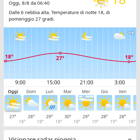
Oggi, 8/8 da 06:40
Dalle 6 nebbia alta. Temperature di notte 18, di
pomeriggio 27 gradi.
Oggi
Dom
Lun
Mar
Mer
Gio
Ven
S
27°
28°
29°
30°
29°
28°
28°
2
18°
18°
18°
18°
19°
19°
18°
Visionare radar pioggia