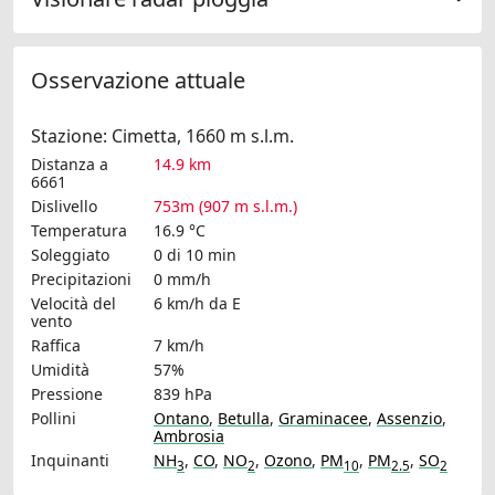
Osservazione attuale
Stazione: Cimetta, 1660 m s.l.m.
Distanza a
14.9 km
6661
Dislivello
753m (907 m s.l.m.)
Temperatura
16.9 °C
Soleggiato
0 di 10 min
Precipitazioni
0 mm/h
Velocità del
6 km/h
da E
vento
Raffica
7 km/h
Umidità
57%
Pressione
839 hPa
Pollini
Ontano
,
Betulla
,
Graminacee
,
Assenzio
,
Ambrosia
Inquinanti
NH
,
CO
,
NO
,
Ozono
,
PM
,
PM
,
SO
3
2
10
2.5
2