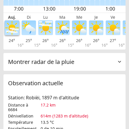
Auj.
Di
Lu
Ma
Me
Je
Ve
24°
25°
26°
26°
26°
26°
27°
2
16°
15°
16°
15°
16°
16°
16°
Montrer radar de la pluie
Observation actuelle
Station: Robièi, 1897 m d'altitude
Distance à
17.2 km
6684
Dénivellation
614m (1283 m d'altitude)
Température
13.5 °C
Ensoleillement
0 de 10 min