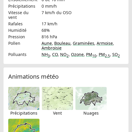
Précipitations
0 mm/h
Vitesse du
7 km/h
du OSO
vent
Rafales
17 km/h
Humidité
68%
Pression
816 hPa
Pollen
Aune
,
Bouleau
,
Graminées
,
Armoise
,
Ambroisie
Polluants
NH
,
CO
,
NO
,
Ozone
,
PM
,
PM
,
SO
3
2
10
2.5
2
Animations météo
Précipitations
Vent
Nuages