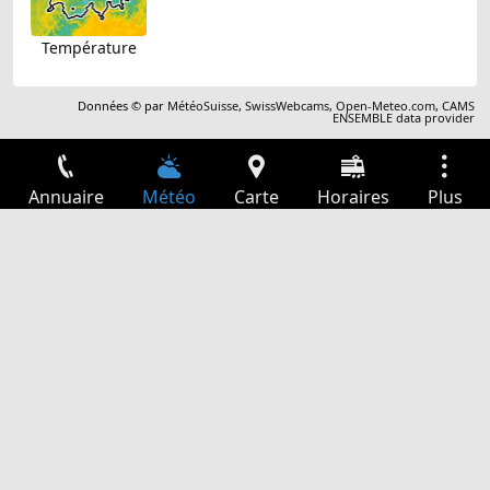
Température
Données © par
MétéoSuisse
,
SwissWebcams
,
Open-Meteo.com
,
CAMS
ENSEMBLE data provider
Annuaire
Météo
Carte
Horaires
Plus
Connexion
Services
Départs
Loisir
Guide TV