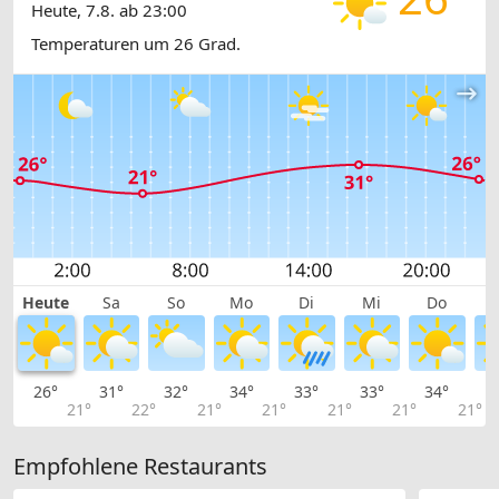
Heute, 7.8. ab 23:00
Temperaturen um 26 Grad.
Heute
Sa
So
Mo
Di
Mi
Do
26°
31°
32°
34°
33°
33°
34°
3
21°
22°
21°
21°
21°
21°
21°
Empfohlene Restaurants