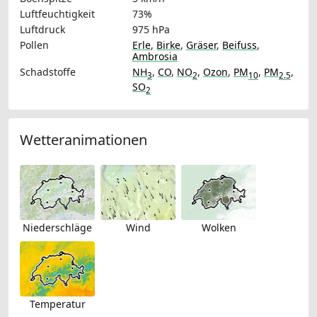
Luftfeuchtigkeit
73%
Luftdruck
975 hPa
Pollen
Erle
,
Birke
,
Gräser
,
Beifuss
,
Ambrosia
Schadstoffe
NH
,
CO
,
NO
,
Ozon
,
PM
,
PM
,
3
2
10
2.5
SO
2
Wetteranimationen
Niederschläge
Wind
Wolken
Temperatur