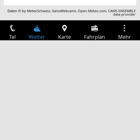
Daten © by
MeteoSchweiz
,
SwissWebcams
,
Open-Meteo.com
,
CAMS ENSEMBLE
data provider
Tel
Wetter
Karte
Fahrplan
Mehr
Anmelden
Dienste
Abfahrtstabelle
Freizeit
TV-Programm
Kinoprogramm
Websuche