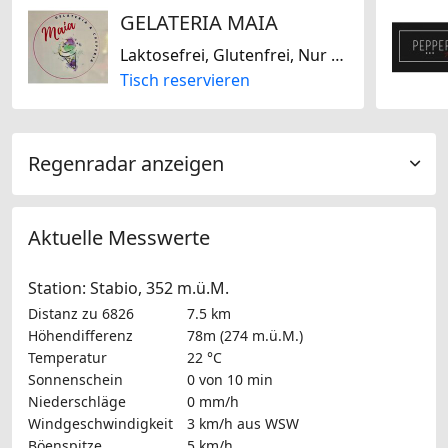
GELATERIA MAIA
Laktosefrei, Glutenfrei, Nur vegan, Fast Food
Tisch reservieren
Regenradar anzeigen
Aktuelle Messwerte
Station: Stabio, 352 m.ü.M.
Distanz zu 6826
7.5 km
Höhendifferenz
78m (274 m.ü.M.)
Temperatur
22 °C
Sonnenschein
0 von 10 min
Niederschläge
0 mm/h
Windgeschwindigkeit
3 km/h
aus WSW
Böenspitze
5 km/h