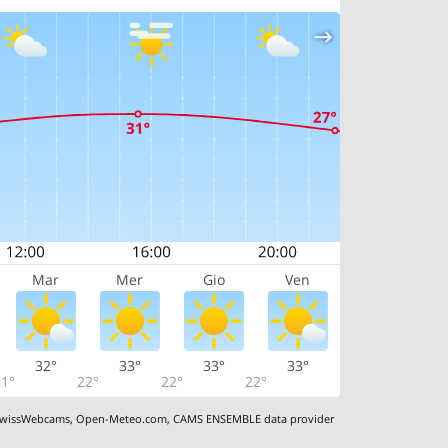
Mar
Mer
Gio
Ven
32°
33°
33°
33°
1°
22°
22°
22°
wissWebcams
,
Open-Meteo.com
,
CAMS ENSEMBLE data provider