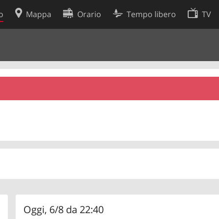
o
Mappa
Orario
Tempo libero
TV
Politica sui cookie
so
Preferenze cookie
 dati
Sviluppatori
Oggi, 6/8 da 22:40