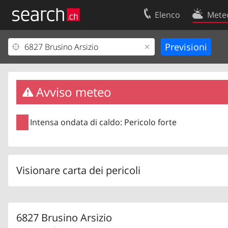
Elenco
Mete
Il vostro profolio
Contatti
Area clienti
Condizioni d’u
Informazioni Legali
Protezione dei
Avviso meteo
Intensa ondata di caldo: Pericolo forte
Visionare carta dei pericoli
6827 Brusino Arsizio