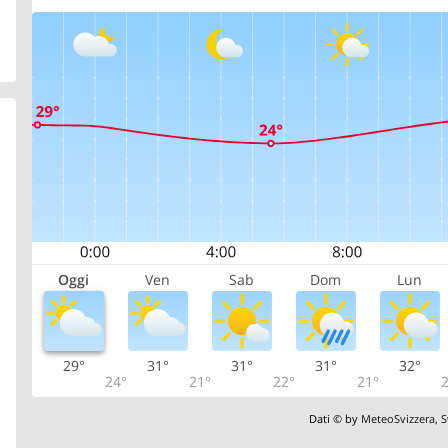
Oggi
Ven
Sab
Dom
Lun
29°
31°
31°
31°
32°
24°
21°
22°
21°
2
Dati © by
MeteoSvizzera
,
S