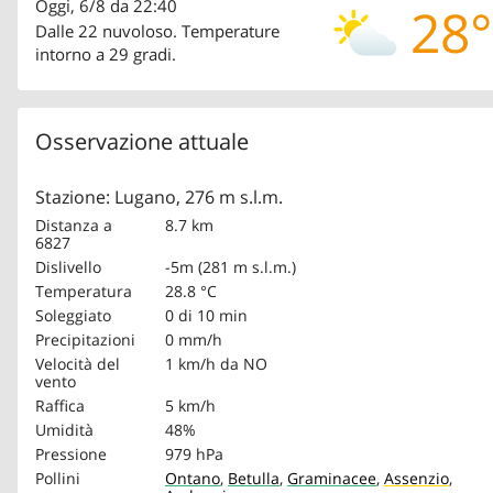
Oggi, 6/8 da 22:40
28°
Dalle 22 nuvoloso. Temperature
intorno a 29 gradi.
Osservazione attuale
Stazione: Lugano, 276 m s.l.m.
Distanza a
8.7 km
6827
Dislivello
-5m (281 m s.l.m.)
Temperatura
28.8 °C
Soleggiato
0 di 10 min
Precipitazioni
0 mm/h
Velocità del
1 km/h
da NO
vento
Raffica
5 km/h
Umidità
48%
Pressione
979 hPa
Pollini
Ontano
,
Betulla
,
Graminacee
,
Assenzio
,