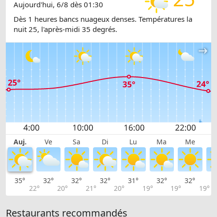
Aujourd'hui, 6/8 dès 01:30
Dès 1 heures bancs nuageux denses. Températures la
nuit 25, l'après-midi 35 degrés.
Auj.
Ve
Sa
Di
Lu
Ma
Me
35°
32°
32°
32°
31°
32°
32°
3
22°
20°
21°
20°
19°
19°
19°
Restaurants recommandés