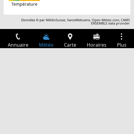
Température
Données © par
MétéoSuisse
,
SwissWebcams
,
Open-Meteo.com
,
CAMS
ENSEMBLE data provider
Annuaire
Météo
Carte
Horaires
Plus
Connexion
Services
Départs
Loisir
Guide TV
Cinéma