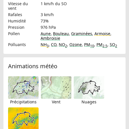
Vitesse du
1 km/h
du SO
vent
Rafales
3 km/h
Humidité
73%
Pression
976 hPa
Pollen
Aune
,
Bouleau
,
Graminées
,
Armoise
,
Ambroisie
Polluants
NH
,
CO
,
NO
,
Ozone
,
PM
,
PM
,
SO
3
2
10
2.5
2
Animations météo
Précipitations
Vent
Nuages