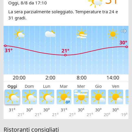
Oggi, 8/8 da 17:10
La sera parzialmente soleggiato. Temperature tra 24 e
31 gradi.
Oggi
Dom
Lun
Mar
Mer
Gio
Ven
S
31°
30°
30°
31°
30°
30°
30°
3
21°
21°
21°
21°
21°
20°
19°
Ristoranti consigliati