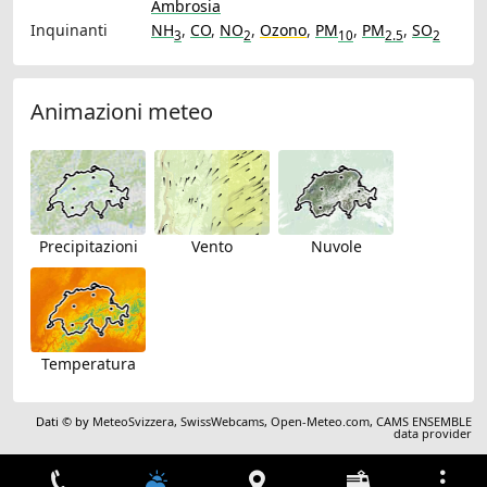
Ambrosia
Inquinanti
NH
,
CO
,
NO
,
Ozono
,
PM
,
PM
,
SO
3
2
10
2.5
2
Animazioni meteo
Precipitazioni
Vento
Nuvole
Temperatura
Dati © by
MeteoSvizzera
,
SwissWebcams
,
Open-Meteo.com
,
CAMS ENSEMBLE
data provider