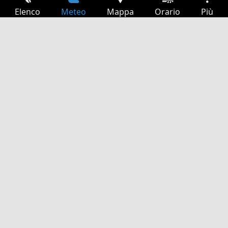
Elenco
Meteo
Mappa
Orario
Più
Accesso
Servizi
Tabella partenze
Tempo libero
Guida TV
Cinema
Ricerca Web
App