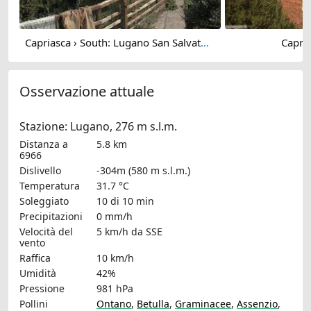
Capriasca › South: Lugano San Salvatore
Capria
Osservazione attuale
Stazione: Lugano, 276 m s.l.m.
Distanza a
5.8 km
6966
Dislivello
-304m (580 m s.l.m.)
Temperatura
31.7 °C
Soleggiato
10 di 10 min
Precipitazioni
0 mm/h
Velocità del
5 km/h
da SSE
vento
Raffica
10 km/h
Umidità
42%
Pressione
981 hPa
Pollini
Ontano
,
Betulla
,
Graminacee
,
Assenzio
,