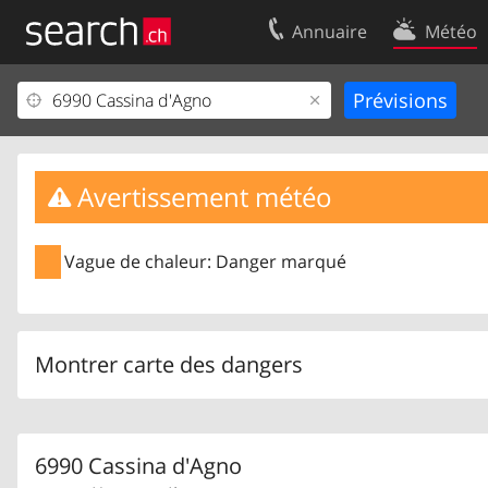
Annuaire
Météo
Votre inscription
Contact
Centre clients
Conditions d’
Mentions Légales
Protection 
Avertissement météo
Vague de chaleur: Danger marqué
Montrer carte des dangers
6990 Cassina d'Agno