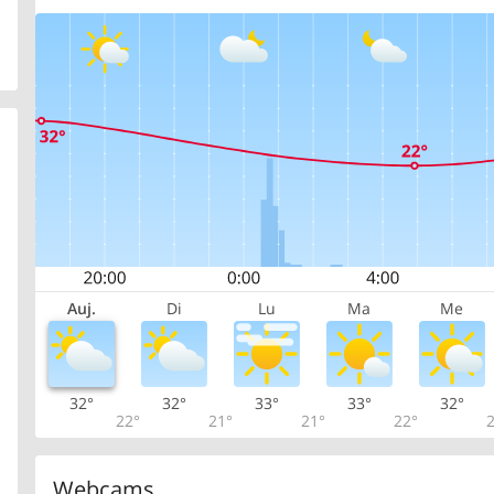
Auj.
Di
Lu
Ma
Me
32°
32°
33°
33°
32°
22°
21°
21°
22°
2
Webcams