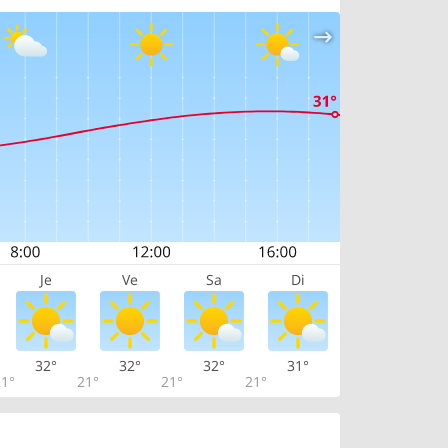
Je
Ve
Sa
Di
32°
32°
32°
31°
1°
21°
21°
21°