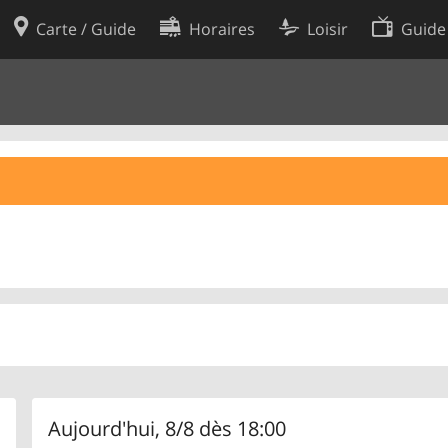
Carte / Guide
Horaires
Loisir
Guide
Politique en matière de cooki
utilisation
Préférences de cookies
des données
Développeurs
Aujourd'hui, 8/8 dès 18:00