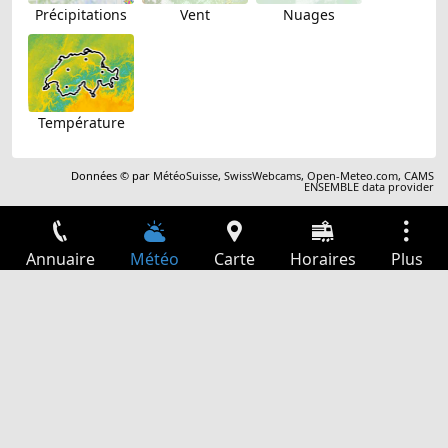
Précipitations
Vent
Nuages
Température
Données © par
MétéoSuisse
,
SwissWebcams
,
Open-Meteo.com
,
CAMS
ENSEMBLE data provider
Annuaire
Météo
Carte
Horaires
Plus
Connexion
Services
Départs
Loisir