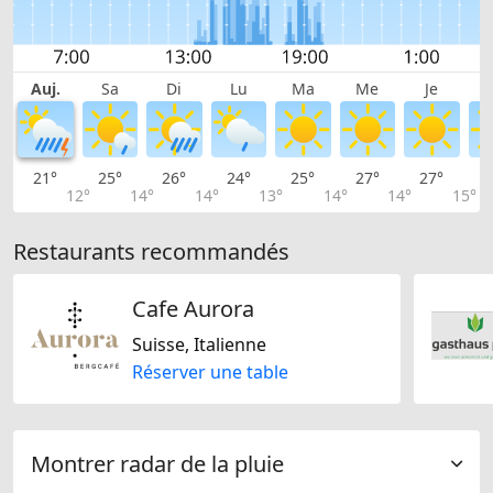
Auj.
Sa
Di
Lu
Ma
Me
Je
21°
25°
26°
24°
25°
27°
27°
2
12°
14°
14°
13°
14°
14°
15°
Restaurants recommandés
Cafe Aurora
Suisse, Italienne
Réserver une table
Montrer radar de la pluie