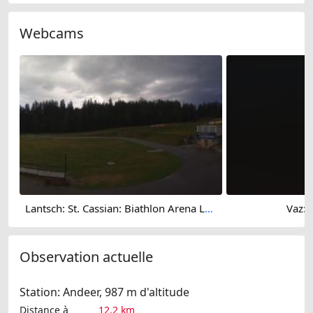
Webcams
Lantsch: St. Cassian: Biathlon Arena Lenzerheide AG
Vaz: 
Observation actuelle
Station: Andeer, 987 m d'altitude
Distance à
12.2 km