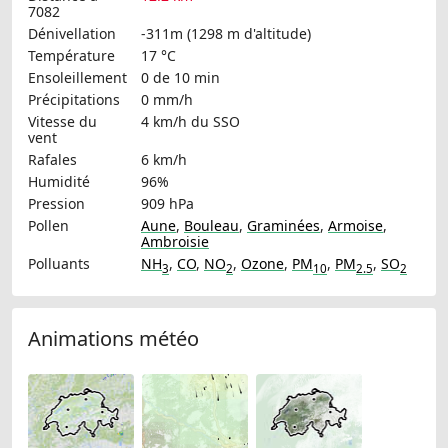
7082
Dénivellation
-311m (1298 m d'altitude)
Température
17 °C
Ensoleillement
0 de 10 min
Précipitations
0 mm/h
Vitesse du
4 km/h
du SSO
vent
Rafales
6 km/h
Humidité
96%
Pression
909 hPa
Pollen
Aune
,
Bouleau
,
Graminées
,
Armoise
,
Ambroisie
Polluants
NH
,
CO
,
NO
,
Ozone
,
PM
,
PM
,
SO
3
2
10
2.5
2
Animations météo